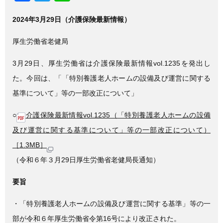
a
wi
n
2024年3月29日（介護保険最新情報）
c
tt
e
e
er
厚生労働省老健局
b
3月29日、厚生労働省は介護保険最新情報vol.1235を発出し
o
た。今回は、「「特別養護老人ホームの設備及び運営に関する
o
基準について」等の一部改正について」
k
○
介護保険最新情報vol.1235（「特別養護老人ホームの設備
及び運営に関する基準について」等の一部改正について）
［1.3MB］
（令和６年３月29日厚生労働省老健局長通知）
要旨
・「特別養護老人ホームの設備及び運営に関する基準」等の一
部が令和６年厚生労働省令第16号により改正された。