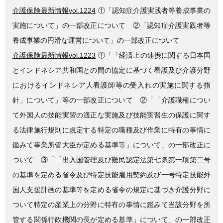
介護保険最新情報vol.1224
①「認知症介護実践者等養成事業の
実施について」の一部改正について ②「認知症介護実践者等
養成事業の円滑な運営について」の一部改正について
介護保険最新情報vol.1223
①「「経済上の連携に関する日本国
とインドネシア共和国との間の協定に基づく看護及び介護分野
におけるインドネシア人看護師等の受入れの実施に関する指
針」について」等の一部改正について ②「「介護職種につい
て外国人の技能実習の適正な実施及び技能実習生の保護に関す
る法律施行規則に規定する特定の職種及び作業に特有の事情に
鑑みて事業所管大臣が定める基準等」について」の一部改正に
ついて ③「「出入国管理及び難民認定法第七条第一項第二号
の基準を定める省令及び特定技能雇用契約及び一号特定技能外
国人支援計画の基準等を定める省令の規定に基づき介護分野に
ついて特定の産業上の分野に特有の事情に鑑みて当該分野を所
管する関係行政機関の長が定める基準」について」の一部改正