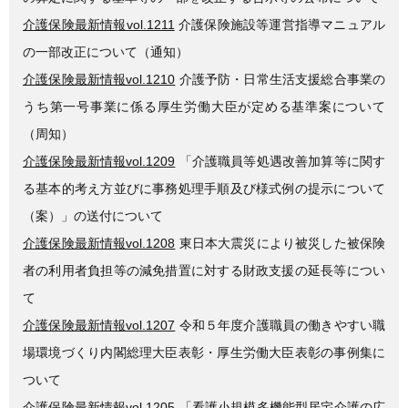
介護保険最新情報vol.1211
介護保険施設等運営指導マニュアル
の一部改正について（通知）
介護保険最新情報vol.1210
介護予防・日常生活支援総合事業の
うち第一号事業に係る厚生労働大臣が定める基準案について
（周知）
介護保険最新情報vol.1209
「介護職員等処遇改善加算等に関す
る基本的考え方並びに事務処理手順及び様式例の提示について
（案）」の送付について
介護保険最新情報vol.1208
東日本大震災により被災した被保険
者の利用者負担等の減免措置に対する財政支援の延長等につい
て
介護保険最新情報vol.1207
令和５年度介護職員の働きやすい職
場環境づくり内閣総理大臣表彰・厚生労働大臣表彰の事例集に
ついて
介護保険最新情報vol.1205
「看護小規模多機能型居宅介護の広