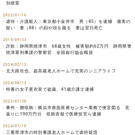
別措置
2022/01/16
虐待・介護殺人：東京都小金井市 男（85）を逮捕 傷害の
疑い 妻（88）の顔や頭を蹴る 妻は翌日死亡
2019/09/23
詐欺：静岡県焼津市 68歳女性 被害額約62万円 静岡県警
焼津署刑事課の警察官 全国銀行協会職員
2024/02/12
北大路欣也、超高級老人ホームで充実のシニアライフ
2024/06/12
特養の女子更衣室で盗撮、41歳介護士逮捕
2022/07/28
事件・贈収賄：横浜市救急医療センター業務で便宜図る 見
返りに190万円分 収賄容疑で医療技官ら逮捕
2024/07/10
三重県津市の特別養護老人ホームで虐待疑惑