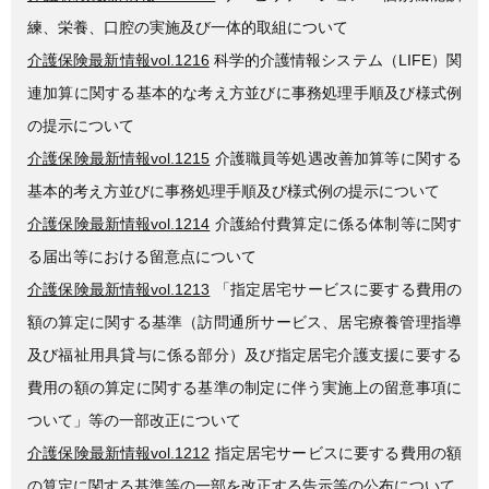
練、栄養、口腔の実施及び一体的取組について
介護保険最新情報vol.1216
科学的介護情報システム（LIFE）関
連加算に関する基本的な考え方並びに事務処理手順及び様式例
の提示について
介護保険最新情報vol.1215
介護職員等処遇改善加算等に関する
基本的考え方並びに事務処理手順及び様式例の提示について
介護保険最新情報vol.1214
介護給付費算定に係る体制等に関す
る届出等における留意点について
介護保険最新情報vol.1213
「指定居宅サービスに要する費用の
額の算定に関する基準（訪問通所サービス、居宅療養管理指導
及び福祉用具貸与に係る部分）及び指定居宅介護支援に要する
費用の額の算定に関する基準の制定に伴う実施上の留意事項に
ついて」等の一部改正について
介護保険最新情報vol.1212
指定居宅サービスに要する費用の額
の算定に関する基準等の一部を改正する告示等の公布について