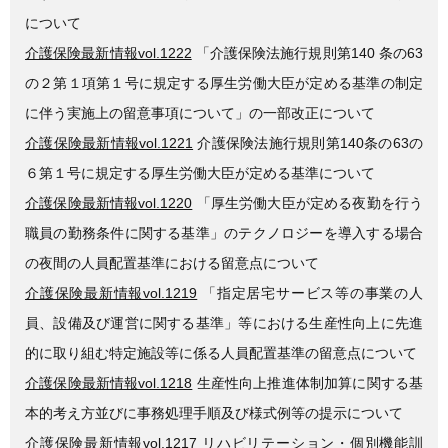
について
介護保険最新情報vol.1222
「介護保険法施行規則第140 条の63
の２第１項第１号に規定する厚生労働大臣が定める基準の制定
に伴う実施上の留意事項について」の一部改正について
介護保険最新情報vol.1221
介護保険法施行規則第140条の63の
６第１号に規定する厚生労働大臣が定める基準について
介護保険最新情報vol.1220
「厚生労働大臣が定める夜勤を行う
職員の勤務条件に関する基準」のテクノロジーを導入する場合
の夜間の人員配置基準における留意点について
介護保険最新情報vol.1219
「指定居宅サービス等の事業の人
員、設備及び運営に関する基準」等における生産性向上に先進
的に取り組む特定施設等に係る人員配置基準の留意点について
介護保険最新情報vol.1218
生産性向上推進体制加算に関する基
本的考え方並びに事務処理手順及び様式例等の提示について
介護保険最新情報vol.1217
リハビリテーション・個別機能訓