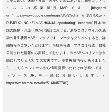
日本全国の、医療・介護・障がい分野における、新型コロナウ
イルスの感染状況MAPです。[blogcard
url=”https://www.google.com/maps/d/u/2/edit?mid=1537D1q-T-
R-EJPUOuNCIeZLakVJHiXK4&usp=sharing” excerpt=”日本全
国の医療・介護・障がい施設における、新型コロナウイルス感
染の発生状況MAP・マップです。マークをクリックすると、詳
細情報をご覧いただけます。※役所報道、マスコミ報道、自社
公開された情報のみ掲載しております。※MAPへのリンクは自
由にしていただいて大丈夫です。※非掲載情報がありました
ら、こちらのフォームから情報提供いただければ幸いです。
（ソースURLを一緒にお願いします。）
https://ws.formzu.net/dist/S16845770/”]