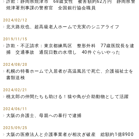
詐欺：静岡県焼津市 68歳女性 被害額約62万円 静岡県警
焼津署刑事課の警察官 全国銀行協会職員
2024/02/12
北大路欣也、超高級老人ホームで充実のシニアライフ
2019/11/15
詐欺・不正請求：東京都練馬区 整形外科 77歳医院長を逮
捕 交通事故 通院日数の水増し 40件ぐらいやった
2024/08/20
札幌の特養ホームで入居者が高温風呂で死亡、介護福祉士を
書類送検
2024/02/21
桃太郎の仲間たちも助ける！猿や鳥が介助動物として活躍
2024/06/11
大阪の弁護士、母親への暴行で逮捕
2025/09/25
大阪の医療法人と介護事業者が相次ぎ破産 総額約1億8900