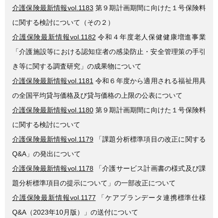
介護保険最新情報vol.1183
第９期計画期間に向けた１号保険料
に関する検討について（その２）
介護保険最新情報vol.1182
令和４年度老人保健健康増進事業
「介護施設等における認知症者の感染防止・安全管理策の手引
き等に関する調査研究」の成果物について
介護保険最新情報vol.1181
令和６年度から適用される福祉用具
の全国平均貸与価格及び貸与価格の上限の公表について
介護保険最新情報vol.1180
第９期計画期間に向けた１号保険料
に関する検討について
介護保険最新情報vol.1179
「課題分析標準項目の改正に関する
Q&A」の発出について
介護保険最新情報vol.1178
「介護サービス計画書の様式及び課
題分析標準項目の提示について」の一部改正について
介護保険最新情報vol.1177
「ケアプランデータ連携標準仕様
Q&A（2023年10月版）」の送付について