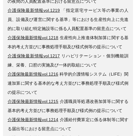
の夜間の人員配置基準における留意点について
介護保険最新情報vol.1219
「指定居宅サービス等の事業の人
員、設備及び運営に関する基準」等における生産性向上に先進
的に取り組む特定施設等に係る人員配置基準の留意点について
介護保険最新情報vol.1218
生産性向上推進体制加算に関する基
本的考え方並びに事務処理手順及び様式例等の提示について
介護保険最新情報vol.1217
リハビリテーション・個別機能訓
練、栄養、口腔の実施及び一体的取組について
介護保険最新情報vol.1216
科学的介護情報システム（LIFE）関
連加算に関する基本的な考え方並びに事務処理手順及び様式例
の提示について
介護保険最新情報vol.1215
介護職員等処遇改善加算等に関する
基本的考え方並びに事務処理手順及び様式例の提示について
介護保険最新情報vol.1214
介護給付費算定に係る体制等に関す
る届出等における留意点について