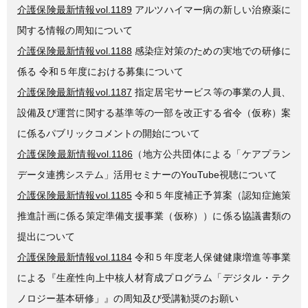
介護保険最新情報vol.1189
アルツハイマー病の新しい治療薬に
関する情報の周知について
介護保険最新情報vol.1188
感染症対策のための実地での研修に
係る 令和５年度における募集について
介護保険最新情報vol.1187
指定居宅サービス等の事業の人員、
設備及び運営に関する基準等の一部を改正する省令（仮称）案
に係るパブリックコメントの開始について
介護保険最新情報vol.1186
（地方公共団体による「ケアプラン
データ連携システム」活用セミナーのYouTube視聴について
介護保険最新情報vol.1185
令和５年度補正予算案（認知症施策
推進計画に係る策定準備支援事業（仮称））に係る協議書類の
提出について
介護保険最新情報vol.1184
令和５年度老人保健健康増進等事業
による『生産性向上中核人材育成プログラム「デジタル・テク
ノロジー基本研修」』の周知及び受講勧奨のお願い