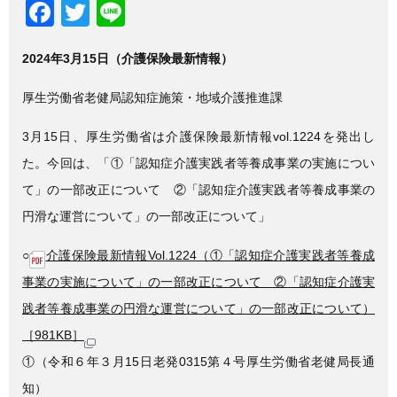
F
T
Li
a
wi
n
2024年3月15日（介護保険最新情報）
c
tt
e
e
er
厚生労働省老健局認知症施策・地域介護推進課
b
3月15日、厚生労働省は介護保険最新情報vol.1224を発出し
o
た。今回は、「①「認知症介護実践者等養成事業の実施につい
o
て」の一部改正について ②「認知症介護実践者等養成事業の
k
円滑な運営について」の一部改正について」
○
介護保険最新情報Vol.1224（①「認知症介護実践者等養成
事業の実施について」の一部改正について ②「認知症介護実
践者等養成事業の円滑な運営について」の一部改正について）
［981KB］
①（令和６年３月15日老発0315第４号厚生労働省老健局長通
知）