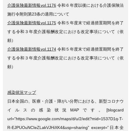
介護保険最新情報vol.1176
令和６年度以後における介護保険法
施行令附則第23条の適用について
介護保険最新情報vol.1175
令和５年度末で経過措置期間を終了
する令和３年度介護報酬改定における改定事項について（依
頼）
介護保険最新情報vol.1174
令和５年度末で経過措置期間を終了
する令和３年度介護報酬改定における改定事項について（依
頼）
感染状況マップ
日本全国の、医療・介護・障がい分野における、新型コロナウ
イルスの感染状況MAPです。[blogcard
url=”https://www.google.com/maps/d/u/2/edit?mid=1537D1q-T-
R-EJPUOuNCIeZLakVJHiXK4&usp=sharing” excerpt=”日本全