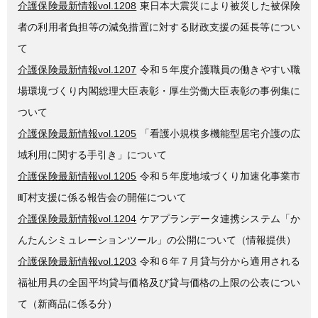
介護保険最新情報vol.1208
東日本大震災により被災した被保険
者の利用者負担等の減免措置に対する財政支援の延長等につい
て
介護保険最新情報vol.1207
令和５年度介護職員の働きやすい職
場環境づくり内閣総理大臣表彰・厚生労働大臣表彰の事例集に
ついて
介護保険最新情報vol.1205
「看護小規模多機能型居宅介護の広
域利用に関する手引き」について
介護保険最新情報vol.1205
令和５年度地域づくり加速化事業市
町村支援に係る報告会の開催について
介護保険最新情報vol.1204
ケアプランデータ連携システム「か
んたんシミュレーションツール」の公開について（情報提供）
介護保険最新情報vol.1203
令和６年７月貸与分から適用される
福祉用具の全国平均貸与価格及び貸与価格の上限の公表につい
て（新商品に係る分）