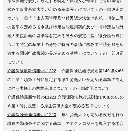
る法律施行規則に規定する特定の職種及び作業に特有の事情に
鑑みて事業所管大臣が定める基準等」について」の一部改正に
ついて ③「「出入国管理及び難民認定法第七条第一項第二号
の基準を定める省令及び特定技能雇用契約及び一号特定技能外
国人支援計画の基準等を定める省令の規定に基づき介護分野に
ついて特定の産業上の分野に特有の事情に鑑みて当該分野を所
管する関係行政機関の長が定める基準」について」の一部改正
について
介護保険最新情報vol.1222
「介護保険法施行規則第140 条の63
の２第１項第１号に規定する厚生労働大臣が定める基準の制定
に伴う実施上の留意事項について」の一部改正について
介護保険最新情報vol.1221
介護保険法施行規則第140条の63の
６第１号に規定する厚生労働大臣が定める基準について
介護保険最新情報vol.1220
「厚生労働大臣が定める夜勤を行う
職員の勤務条件に関する基準」のテクノロジーを導入する場合