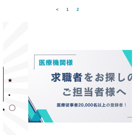
<
1
2