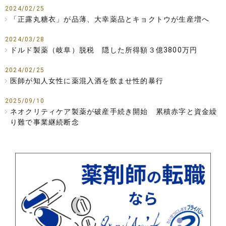
2024/02/25
「正露丸糖衣」が品薄、大幸薬品とキョクトウが生産増へ
2024/03/28
ドルド製薬（岐阜）脱税 隠した所得額３億3800万円
2024/02/25
医師が知人女性に薬混入酒を飲ませ性的暴行
2025/09/10
ネオクリティケア製薬が破産手続き開始 累積赤字と資金繰
り難で事業継続断念