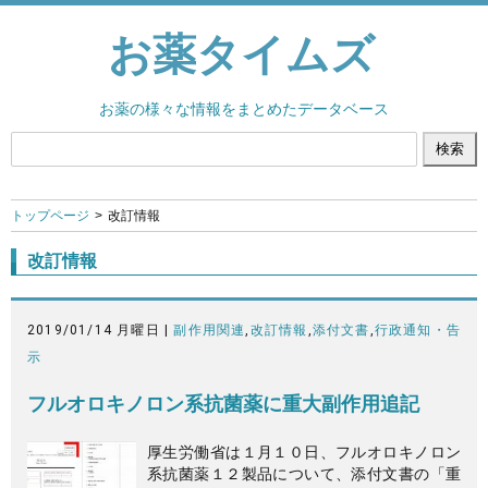
お薬タイムズ
お薬の様々な情報をまとめたデータベース
トップページ
改訂情報
改訂情報
2019/01/14 月曜日 |
副作用関連
,
改訂情報
,
添付文書
,
行政通知・告
示
フルオロキノロン系抗菌薬に重大副作用追記
厚生労働省は１月１０日、フルオロキノロン
系抗菌薬１２製品について、添付文書の「重