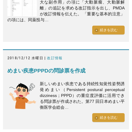
大な副作用」の項に「大動脈瘤、大動脈解
離」の追記を求める改訂指示を出し、PMDA
が改訂情報を伝えた。 「重要な基本的注意」
の項には、同薬投与…
続きを読む
2018/12/12 水曜日 |
改訂情報
めまい疾患PPPDの問診票を作成
新しいめまい疾患である持続性知覚性姿勢誘
発めまい（Persistent postural perceptual
dizziness；PPPD）の重症度評価に活用でき
る問診票が作成された。第77 回日本めまい平
衡医学会総会…
続きを読む