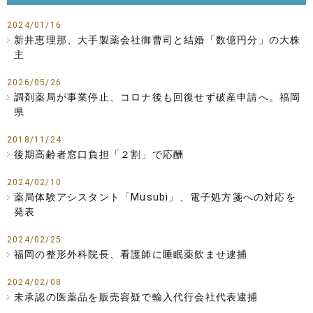
2024/01/16
新井恵理那、大手製薬会社御曹司と結婚「数億円分」の大株
主
2026/05/26
調剤薬局が事業停止、コロナ後も回復せず破産申請へ。福岡
県
2018/11/24
後期高齢者窓口負担「２割」で応酬
2024/02/10
薬局体験アシスタント「Musubi」、電子処方箋への対応を
発表
2024/02/25
福岡の整形外科院長、看護師に睡眠薬飲ませ逮捕
2024/02/08
未承認の医薬品を販売容疑で輸入代行会社代表逮捕