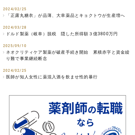
2024/02/25
「正露丸糖衣」が品薄、大幸薬品とキョクトウが生産増へ
2024/03/28
ドルド製薬（岐阜）脱税 隠した所得額３億3800万円
2025/09/10
ネオクリティケア製薬が破産手続き開始 累積赤字と資金繰
り難で事業継続断念
2024/02/25
医師が知人女性に薬混入酒を飲ませ性的暴行