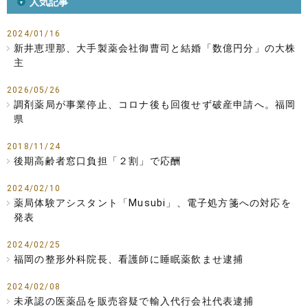
人気記事
2024/01/16
新井恵理那、大手製薬会社御曹司と結婚「数億円分」の大株
主
2026/05/26
調剤薬局が事業停止、コロナ後も回復せず破産申請へ。福岡
県
2018/11/24
後期高齢者窓口負担「２割」で応酬
2024/02/10
薬局体験アシスタント「Musubi」、電子処方箋への対応を
発表
2024/02/25
福岡の整形外科院長、看護師に睡眠薬飲ませ逮捕
2024/02/08
未承認の医薬品を販売容疑で輸入代行会社代表逮捕