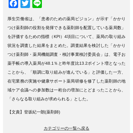
F
T
Li
a
wi
n
厚生労働省は、「患者のための薬局ビジョン」が示す「かかり
c
tt
e
つけ薬剤師の役割を発揮できる薬剤師を配置している薬局数」
e
er
を評価するための指標（KPI）4項目について、薬局の取り組み
b
状況を調査した結果をまとめた。調査結果を検討した「かかり
o
つけ薬剤師・薬局機能調査・検討事業検討委員会」は、電子お
o
薬手帳の導入薬局が48.1％と昨年度比13.2ポイント増となった
k
ことから、「順調に取り組みが進んでいる」と評価した一方、
在宅業務の実施や健康サポート薬局研修を修了した薬剤師の地
域ケア会議への参加数は一桁台の増加にとどまったことから、
「さらなる取り組みが求められる」とした。
【文責】登坂紀一朗(薬剤師)
カテゴリーの一覧へ戻る