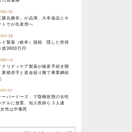
社代表逮捕
/02/25
正露丸糖衣」が品薄、大幸薬品とキ
クトウが生産増へ
/03/28
ルド製薬（岐阜）脱税 隠した所得
３億3800万円
/09/10
オクリティケア製薬が破産手続き開
 累積赤字と資金繰り難で事業継続
念
/07/01
オーバードーズ」で昏睡状態の女性
ホテルに放置、知人医師ら３人逮
…女性は中毒死