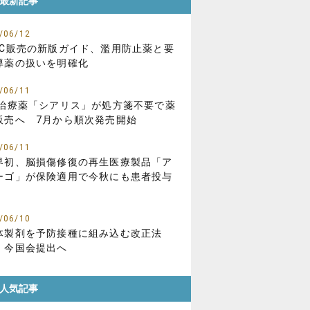
最新記事
/06/12
TC販売の新版ガイド、濫用防止薬と要
導薬の扱いを明確化
/06/11
D治療薬「シアリス」が処方箋不要で薬
販売へ 7月から順次発売開始
/06/11
界初、脳損傷修復の再生医療製品「ア
ーゴ」が保険適用で今秋にも患者投与
/06/10
体製剤を予防接種に組み込む改正法
、今国会提出へ
人気記事