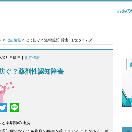
お薬の
ジ
改訂情報
どう防ぐ？薬剤性認知障害 - お薬タイムズ
9/08 日曜日 |
改訂情報
防ぐ？薬剤性認知障害
F
T
Li
a
wi
n
師と薬剤師の連携
c
tt
e
は認知症でなくても複数の疾患を抱えていることが多く、ポ