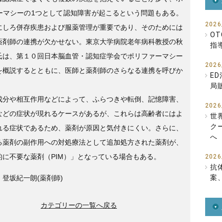
e
er
ーマシーの1つとして認知障害が起こるという問題もある。
b
2026
にしろ併存疾患および服薬管理が重要であり、そのためには
o
O
薬剤師の連携が欠かせない。東京大学病院老年病科教授の秋
指
o
氏は、第１０回日本脳血管・認知症学会でポリファーマシー
k
2026
を概説するとともに、医師と薬剤師のさらなる連携を呼びか
E
局
成分や相互作用などによって、ふらつきや転倒、記憶障害、
2026
などの症状が現れるケースがあるが、これらは高齢者にはよ
世
ク
れる症状であるため、薬剤が原因と気付きにくい。さらに、
へ
る薬剤の副作用への対処療法として追加処方された薬剤が、
的に不要な薬剤（PIM）」となっている場合もある。
2026
抗
案
登坂紀一朗(薬剤師)
カテゴリーの一覧へ戻る