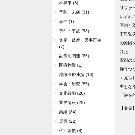
不祥事 (3)
リファ
予防・未病 (31)
いずれ
事件 (1)
医師と
事件・事故 (93)
下雅弘
倒産・破産・民事再生
の原因
(7)
けた。
副作用関連 (66)
薬剤の
医療物資 (1)
抑うつ
地域医療連携 (16)
く見ら
学会・研究 (85)
主とな
文化芸能 (28)
「潜在
業界情報 (22)
【文責】
業績 (84)
災害 (22)
生活習慣 (8)