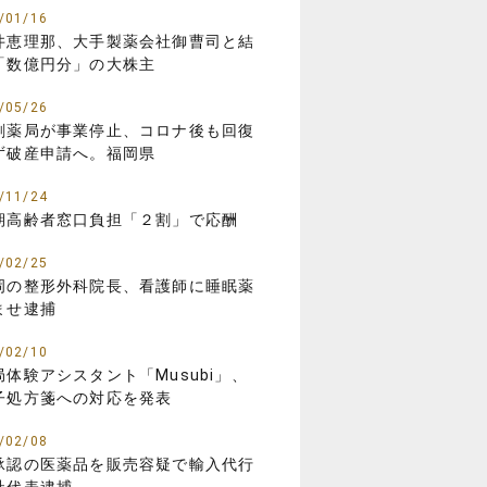
/01/16
井恵理那、大手製薬会社御曹司と結
「数億円分」の大株主
/05/26
剤薬局が事業停止、コロナ後も回復
ず破産申請へ。福岡県
/11/24
期高齢者窓口負担「２割」で応酬
/02/25
岡の整形外科院長、看護師に睡眠薬
ませ逮捕
/02/10
局体験アシスタント「Musubi」、
子処方箋への対応を発表
/02/08
承認の医薬品を販売容疑で輸入代行