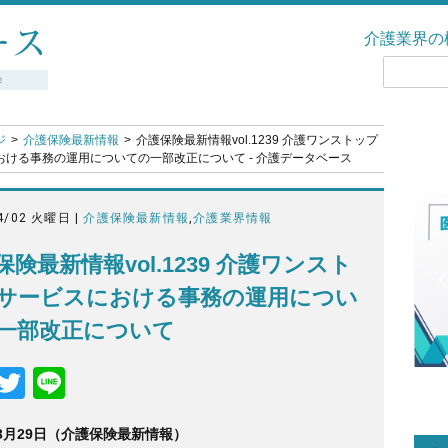
介護業界の
ジ
介護保険最新情報
介護保険最新情報vol.1239 介護ワンストップ
おける事務の運用についての一部改正について - 介護データベース
4/02 火曜日 |
介護保険最新情報
,
介護業界情報
保険最新情報vol.1239 介護ワンスト
サービスにおける事務の運用につい
一部改正について
F
T
Li
a
wi
n
年3月29日（介護保険最新情報）
c
tt
e