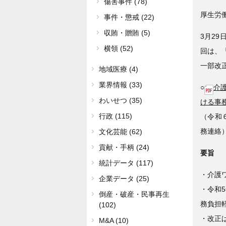
傷害事件 (78)
厚生労
事件・懲戒 (22)
収賄・贈賄 (5)
3月29
横領 (52)
回は、
一部改
地域医療 (4)
業界情報 (33)
○
介護
わいせつ (35)
ける事
行政 (115)
（令和
務連絡
文化芸能 (62)
貢献・手柄 (24)
要旨
統計データ (117)
・介護
企業データ (25)
・令和
倒産・破産・民事再生
務負担
(102)
・改正
M&A (10)