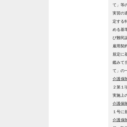
て」等
実習の
定する
める基
び難民
雇用契
規定に
鑑みて
て」の
介護保険
２第１
実施上
介護保険
１号に
介護保険