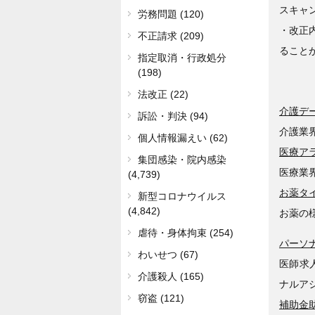
スキャ
労務問題 (120)
・改正
不正請求 (209)
ること
指定取消・行政処分
(198)
法改正 (22)
介護デ
訴訟・判決 (94)
介護業
個人情報漏えい (62)
医療ア
集団感染・院内感染
医療業
(4,739)
お薬タ
新型コロナウイルス
(4,842)
お薬の
虐待・身体拘束 (254)
パーソ
わいせつ (67)
医師求
介護殺人 (165)
ナルア
窃盗 (121)
補助金