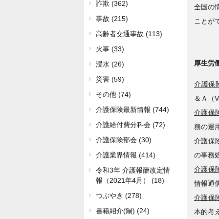
詐欺 (362)
全国の
事故 (215)
ことが
高齢者交通事故 (113)
火事 (33)
厚生労
浸水 (26)
災害 (59)
介護保険
その他 (74)
＆Ａ（V
介護保険最新情報 (744)
介護保険
介護給付費分科会 (72)
務の運
介護保険部会 (30)
介護保険
の事務
介護業界情報 (414)
介護保険
令和3年 介護報酬改定情
報（2021年4月） (18)
情報通
つぶやき (278)
介護保険
書籍紹介(陽) (24)
本的考