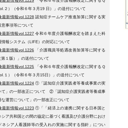
最新情報vol.1229
「令和６年度介護報酬改定に関するＱ
ol.２）（令和６年３月19 日）」の送付について
最新情報vol.1228
認知症チームケア推進加算に関する実
留意事項等について
最新情報vol.1227
令和６年度介護報酬改定を踏まえた科
護情報システム（LIFE）の対応について
最新情報vol.1226
「介護職員等処遇改善加算等に関する
（第１版）」の送付について
最新情報vol.1225
「令和６年度介護報酬改定に関するＱ
ol.１）（令和６年３月15日）」の送付について
最新情報vol.1224
①「認知症介護実践者等養成事業の実
いて」の一部改正について ②「認知症介護実践者等養成事
滑な運営について」の一部改正について
最新情報vol.1223
①「「経済上の連携に関する日本国と
ネシア共和国との間の協定に基づく看護及び介護分野におけ
ドネシア人看護師等の受入れの実施に関する指針」につい