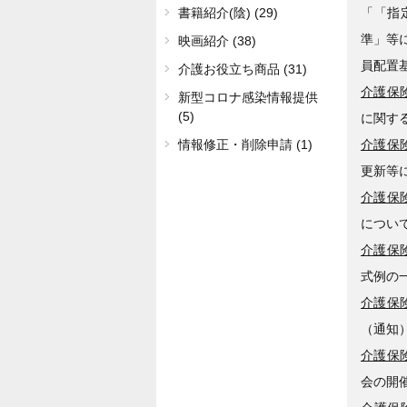
「「指
書籍紹介(陰) (29)
準」等
映画紹介 (38)
員配置
介護お役立ち商品 (31)
介護保険
新型コロナ感染情報提供
(5)
に関す
介護保険
情報修正・削除申請 (1)
更新等
介護保険
につい
介護保険
式例の
介護保険
（通知
介護保険
会の開