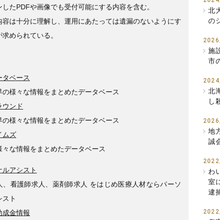
2024
ンしたPDFや画像でも受付可能にする内容を含む。
北
の
内容は十分に理解し、運用にあたっては遺漏のないようにす
が求められている。
2026
施
市
ータベース
2024
北
界の様々な情報をまとめたデータベース
し
ラウンド
界の様々な情報をまとめたデータベース
2026
地
イムズ
誠
様々な情報をまとめたデータベース
2022
ナルアシスト
わ
室
人、看護師求人、薬剤師求人 をはじめ医療人材ならパーソ
逮
シスト
2022
助成金情報