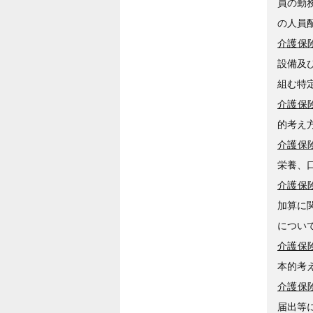
員の勤
の人員
介護保険
設備及
組む特
介護保険
的考え
介護保険
栄養、
介護保険
加算に
につい
介護保険
本的考
介護保険
届出等