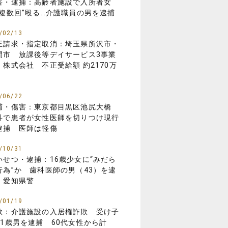
害・逮捕：高齢者施設で入所者女
“複数回”殴る…介護職員の男を逮捕
/02/13
正請求・指定取消：埼玉県所沢市・
間市 放課後等デイサービス3事業
 株式会社 不正受給額 約2170万
/06/22
捕・傷害：東京都目黒区池尻大橋
科で患者が女性医師を切りつけ現行
逮捕 医師は軽傷
/10/31
いせつ・逮捕：16歳少女に“みだら
行為”か 歯科医師の男（43）を逮
 愛知県警
/01/19
欺：介護施設の入居権詐欺 受け子
31歳男を逮捕 60代女性から計