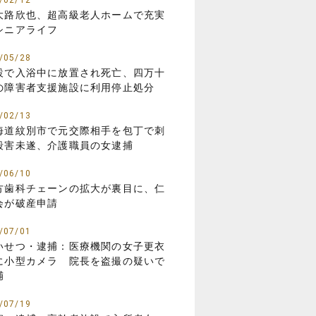
/02/12
大路欣也、超高級老人ホームで充実
シニアライフ
/05/28
設で入浴中に放置され死亡、四万十
の障害者支援施設に利用停止処分
/02/13
海道紋別市で元交際相手を包丁で刺
殺害未遂、介護職員の女逮捕
/06/10
方歯科チェーンの拡大が裏目に、仁
会が破産申請
/07/01
いせつ・逮捕：医療機関の女子更衣
に小型カメラ 院長を盗撮の疑いで
捕
/07/19