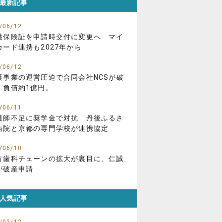
最新記事
/06/12
護保険証を申請時交付に変更へ マイ
カード連携も2027年から
/06/12
護事業の運営圧迫で合同会社NCSが破
、負債約1億円。
/06/11
護師不足に奨学金で対抗 丹後ふるさ
病院と京都の専門学校が連携協定
/06/10
方歯科チェーンの拡大が裏目に、仁誠
が破産申請
人気記事