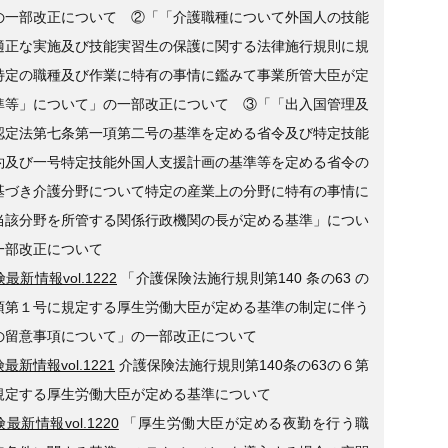
の一部改正について ②「「介護職種について外国人の技能
適正な実施及び技能実習生の保護に関する法律施行規則に規
特定の職種及び作業に特有の事情に鑑みて事業所管大臣が定
準等」について」の一部改正について ③「「出入国管理及
認定法第七条第一項第二号の基準を定める省令及び特定技能
約及び一号特定技能外国人支援計画の基準等を定める省令の
基づき介護分野について特定の産業上の分野に特有の事情に
当該分野を所管する関係行政機関の長が定める基準」につい
一部改正について
最新情報vol.1222
「介護保険法施行規則第140 条の63 の
項第１号に規定する厚生労働大臣が定める基準の制定に伴う
の留意事項について」の一部改正について
最新情報vol.1221
介護保険法施行規則第140条の63の６第
規定する厚生労働大臣が定める基準について
最新情報vol.1220
「厚生労働大臣が定める夜勤を行う職