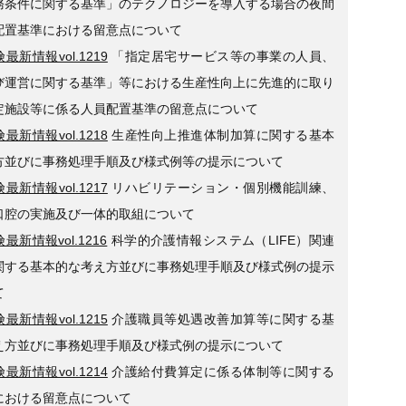
務条件に関する基準」のテクノロジーを導入する場合の夜間
配置基準における留意点について
最新情報vol.1219
「指定居宅サービス等の事業の人員、
び運営に関する基準」等における生産性向上に先進的に取り
定施設等に係る人員配置基準の留意点について
最新情報vol.1218
生産性向上推進体制加算に関する基本
方並びに事務処理手順及び様式例等の提示について
最新情報vol.1217
リハビリテーション・個別機能訓練、
口腔の実施及び一体的取組について
最新情報vol.1216
科学的介護情報システム（LIFE）関連
関する基本的な考え方並びに事務処理手順及び様式例の提示
て
最新情報vol.1215
介護職員等処遇改善加算等に関する基
え方並びに事務処理手順及び様式例の提示について
最新情報vol.1214
介護給付費算定に係る体制等に関する
における留意点について