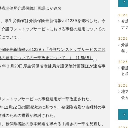
e
er
働省老健局介護保険計画課ほか連名
b
2026
日、厚生労働省は介護保険最新情報vol.1239を発出した。今
介
o
ナ
「介護ワンストップサービスにおける事務の運用についての
o
正について」
2026
k
介
保険最新情報vol.1239（「介護ワンストップサービスにお
産
務の運用についての一部改正について」）［1.5MB］
2026
６年３月29日厚生労働省老健局介護保険計画課ほか連名事
看
と
）
2026
地
会
ワンストップサービスの事務運用が一部改正された。
5年12月22日の閣議決定に基づき、被保険者及び市町村の事
軽減のための措置が検討された。
は、被保険者証の原本郵送を求める手続きの一部を見直し、