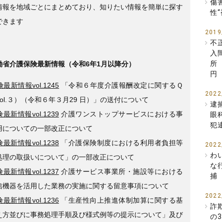
傷
情報を地域ごとにまとめており、知りたい情報を簡単に探す
性
できます
2019
不
入
所
働省介護保険最新情報（令和6年1月以降分）
円
最新情報vol.1245
「令和６年度介護報酬改定に関するＱ
2022
ol.３）（令和６年３月29 日）」の送付について
逮
最新情報vol.1239
介護ワンストップサービスにおける事
眼
犯
用についての一部改正について
最新情報vol.1238
「介護保険制度における利用者負担等
2022
わ
処理の取扱いについて」の一部改正について
な
最新情報vol.1237
介護サービス事業所・施設等における
捕
信機器を活用した業務の実施に関する留意事項について
2022
最新情報vol.1236
「生産性向上推進体制加算に関する基
詐
え方並びに事務処理手順及び様式例等の提示について」及び
の