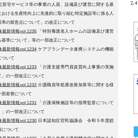
2
定居宅サービス等の事業の人員、設備及び運営に関する基
における生産性向上に先進的に取り組む特定施設等に係る人
基準の留意点について」の改正について
最新情報vol.1235
「特別養護老人ホームの設備及び運営
る基準について」等の一部改正について
最新情報vol.1234
ケアプランデータ連携システムの機能
について
最新情報vol.1233
「介護支援専門員資質向上事業の実施
て」の一部改正について
最新情報vol.1232
介護職員等処遇改善加算等に関する様
一部差替について
最新情報vol.1231
「介護保険施設等の指導監督について
）」の一部改正について
最新情報vol.1230
日本認知症官民協議会 令和５年度総
催について