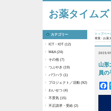
お薬タイムズ
トップペー
カテゴリー
発覚 - お
ICT・IOT (12)
M&A (24)
2025/0
その他 (7)
山形
つぶやき (19)
員の
パワハラ (1)
プロジェクト／活動 (92)
わいせつ (4)
不景気 (15)
不正請求・受給 (2)