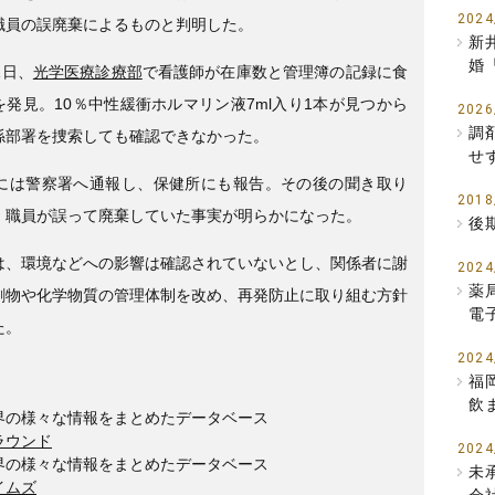
2024
職員の誤廃棄によるものと判明した。
新
婚
1日、
光学医療診療部
で看護師が在庫数と管理簿の記録に食
を発見。10％中性緩衝ホルマリン液7ml入り1本が見つから
2026
調
係部署を捜索しても確認できなかった。
せ
日には警察署へ通報し、保健所にも報告。その後の聞き取り
2018
、職員が誤って廃棄していた事実が明らかになった。
後
は、環境などへの影響は確認されていないとし、関係者に謝
2024
薬
劇物や化学物質の管理体制を改め、再発防止に取り組む方針
電
た。
2024
福
飲
界の様々な情報をまとめたデータベース
ラウンド
2024
界の様々な情報をまとめたデータベース
未
イムズ