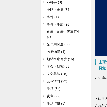
不祥事 (3)
予防・未病 (31)
事件 (1)
事件・事故 (93)
倒産・破産・民事再生
(7)
副作用関連 (66)
医療物資 (1)
地域医療連携 (16)
山形
学会・研究 (85)
発覚
文化芸能 (28)
2025年
業界情報 (22)
業績 (84)
災害 (22)
・
山形
生活習慣 (8)
された