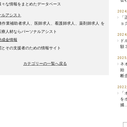
会
様々な情報をまとめたデータベース
2024
ナルアシスト
「
務作業補助者求人、医師求人、看護師求人、薬剤師求人 を
ョ
医療人材ならパーソナルアシスト
2024
助成金情報
ド
額
関とその支援者のための情報サイト
2025
カテゴリーの一覧へ戻る
ネ
始
断
2022
「
を
捕