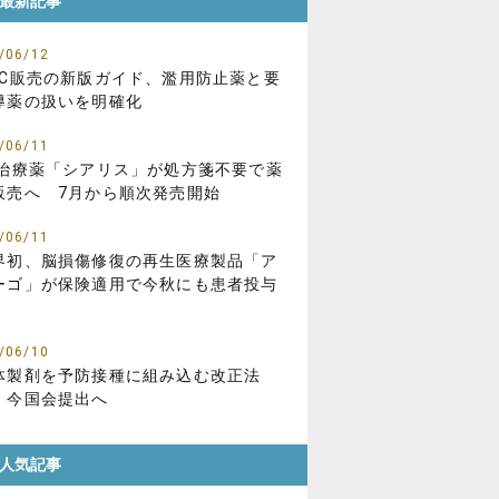
最新記事
/06/12
TC販売の新版ガイド、濫用防止薬と要
導薬の扱いを明確化
/06/11
D治療薬「シアリス」が処方箋不要で薬
販売へ 7月から順次発売開始
/06/11
界初、脳損傷修復の再生医療製品「ア
ーゴ」が保険適用で今秋にも患者投与
/06/10
体製剤を予防接種に組み込む改正法
、今国会提出へ
人気記事