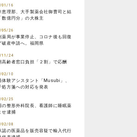
/01/16
井恵理那、大手製薬会社御曹司と結
「数億円分」の大株主
/05/26
剤薬局が事業停止、コロナ後も回復
ず破産申請へ。福岡県
/11/24
期高齢者窓口負担「２割」で応酬
/02/10
局体験アシスタント「Musubi」、
子処方箋への対応を発表
/02/25
岡の整形外科院長、看護師に睡眠薬
ませ逮捕
/02/08
承認の医薬品を販売容疑で輸入代行