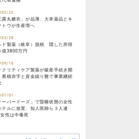
社代表逮捕
/02/25
正露丸糖衣」が品薄、大幸薬品とキ
クトウが生産増へ
/03/28
ルド製薬（岐阜）脱税 隠した所得
３億3800万円
/09/10
オクリティケア製薬が破産手続き開
 累積赤字と資金繰り難で事業継続
念
/07/01
オーバードーズ」で昏睡状態の女性
ホテルに放置、知人医師ら３人逮
…女性は中毒死