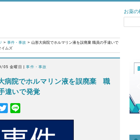
お薬の
ジ
事件・事故
山形大病院でホルマリン液を誤廃棄 職員の手違いで
薬タイムズ
9/05 金曜日 |
事件・事故
大病院でホルマリン液を誤廃棄 職
手違いで発覚
F
T
Li
a
wi
n
c
tt
e
e
er