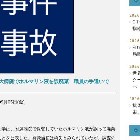
b
o
2026
O
o
指
k
2026
E
局
2026
世
ク
大病院でホルマリン液を誤廃棄 職員の手違いで
へ
2026
09月05日(金)
抗
案
大学は、附属病院
で保管していたホルマリン液が誤って廃棄
ことを公表した。発覚当初は紛失とみられていたが、調査の