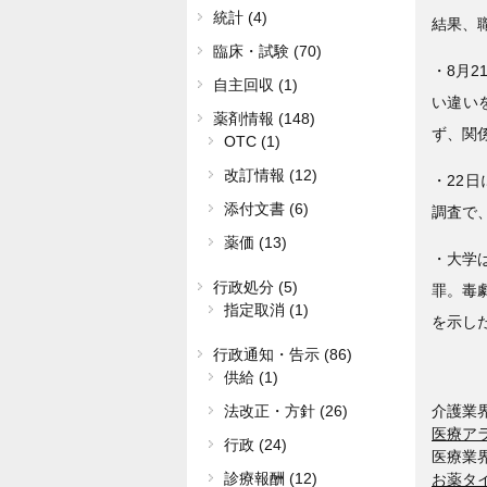
統計 (4)
結果、
臨床・試験 (70)
・8月2
自主回収 (1)
い違い
薬剤情報 (148)
ず、関
OTC (1)
改訂情報 (12)
・22
添付文書 (6)
調査で
薬価 (13)
・大学
行政処分 (5)
罪。毒
指定取消 (1)
を示し
行政通知・告示 (86)
供給 (1)
介護業
法改正・方針 (26)
医療ア
行政 (24)
医療業
診療報酬 (12)
お薬タ