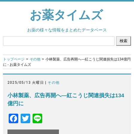
お薬タイムズ
お薬の様々な情報をまとめたデータベース
トップページ
その他
小林製薬、広告再開へ—紅こうじ関連損失は134億円
に - お薬タイムズ
2025/05/13 火曜日 |
その他
小林製薬、広告再開へ—紅こうじ関連損失は134
億円に
F
T
Li
a
wi
n