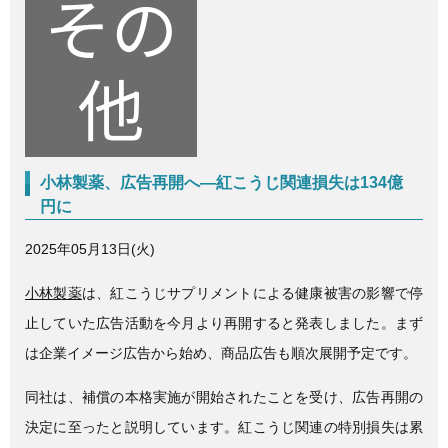
c
tt
e
e
er
b
o
o
k
小林製薬、広告再開へ—紅こうじ関連損失は134億
円に
2025年05月13日(火)
小林製薬
は、紅こうじサプリメントによる健康被害の影響で停
止していた広告活動を今月より再開すると発表しました。まず
は企業イメージ広告から始め、商品広告も順次展開予定です。
同社は、補償の本格実施が開始されたことを受け、広告再開の
決定に至ったと説明しています。紅こうじ関連の特別損失は累