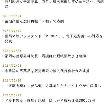
調剤薬局が事業停止、コロナ後も回復せず破産申請へ。福岡
県
2018/11/24
後期高齢者窓口負担「２割」で応酬
2024/02/10
薬局体験アシスタント「Musubi」、電子処方箋への対応を
発表
2024/02/25
福岡の整形外科院長、看護師に睡眠薬飲ませ逮捕
2024/02/08
未承認の医薬品を販売容疑で輸入代行会社代表逮捕
2024/02/25
「正露丸糖衣」が品薄、大幸薬品とキョクトウが生産増へ
2024/03/28
ドルド製薬（岐阜）脱税 隠した所得額３億3800万円