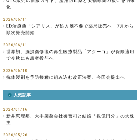
OTC販売の新版ガイド、濫用防止薬と要指導薬の扱いを明確
化
2026/06/11
ED治療薬「シアリス」が処方箋不要で薬局販売へ 7月から
順次発売開始
2026/06/11
世界初、脳損傷修復の再生医療製品「アクーゴ」が保険適用
で今秋にも患者投与へ
2026/06/10
抗体製剤を予防接種に組み込む改正法案、今国会提出へ
人気記事
2024/01/16
新井恵理那、大手製薬会社御曹司と結婚「数億円分」の大株
主
2026/05/26