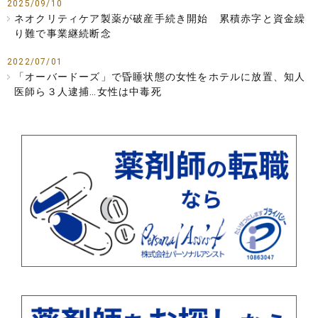
2025/09/10
ネオクリティケア製薬が破産手続き開始 累積赤字と資金繰
り難で事業継続断念
2022/07/01
「オーバードーズ」で昏睡状態の女性をホテルに放置、知人
医師ら３人逮捕…女性は中毒死