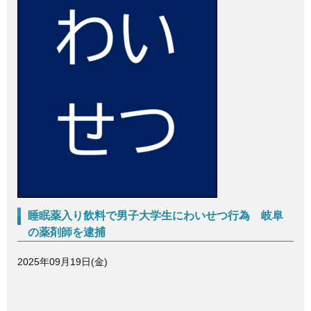
c
tt
e
e
er
b
o
o
k
睡眠薬入り飲料で男子大学生にわいせつ行為 岐阜
の薬剤師を逮捕
2025年09月19日(金)