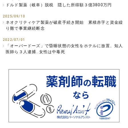
ドルド製薬（岐阜）脱税 隠した所得額３億3800万円
2025/09/10
ネオクリティケア製薬が破産手続き開始 累積赤字と資金繰
り難で事業継続断念
2022/07/01
「オーバードーズ」で昏睡状態の女性をホテルに放置、知人
医師ら３人逮捕…女性は中毒死