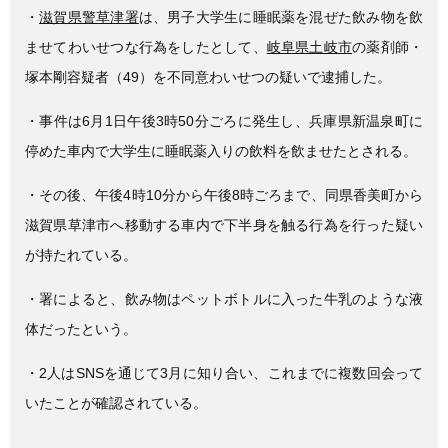
・
滋賀県警草津署
は、男子大学生に睡眠薬を混ぜた飲み物を飲
ませてわいせつな行為をしたとして、
岐阜県土岐市
の薬剤師・
塚本剛容疑者（49）を不同意わいせつの疑いで逮捕した。
・事件は6月1日午後3時50分ごろに発生し、兵庫県新温泉町に
停めた車内で大学生に睡眠薬入りの飲料を飲ませたとされる。
・その後、午後4時10分から午後8時ごろまで、同県香美町から
滋賀県草津市へ移動する車内で下半身を触る行為を行った疑い
が持たれている。
・署によると、飲み物はペットボトルに入った牛乳のような液
体だったという。
・2人はSNSを通じて3月に知り合い、これまでに複数回会って
いたことが確認されている。