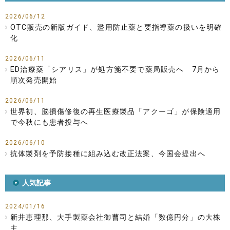
2026/06/12
OTC販売の新版ガイド、濫用防止薬と要指導薬の扱いを明確
化
2026/06/11
ED治療薬「シアリス」が処方箋不要で薬局販売へ 7月から
順次発売開始
2026/06/11
世界初、脳損傷修復の再生医療製品「アクーゴ」が保険適用
で今秋にも患者投与へ
2026/06/10
抗体製剤を予防接種に組み込む改正法案、今国会提出へ
人気記事
2024/01/16
新井恵理那、大手製薬会社御曹司と結婚「数億円分」の大株
主