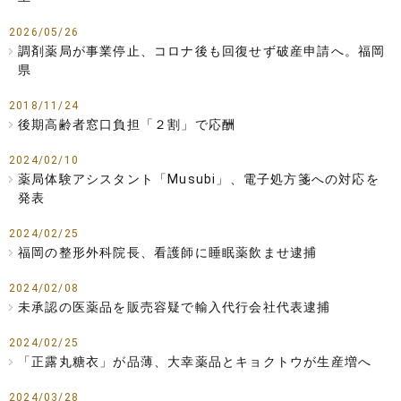
2026/05/26
調剤薬局が事業停止、コロナ後も回復せず破産申請へ。福岡
県
2018/11/24
後期高齢者窓口負担「２割」で応酬
2024/02/10
薬局体験アシスタント「Musubi」、電子処方箋への対応を
発表
2024/02/25
福岡の整形外科院長、看護師に睡眠薬飲ませ逮捕
2024/02/08
未承認の医薬品を販売容疑で輸入代行会社代表逮捕
2024/02/25
「正露丸糖衣」が品薄、大幸薬品とキョクトウが生産増へ
2024/03/28