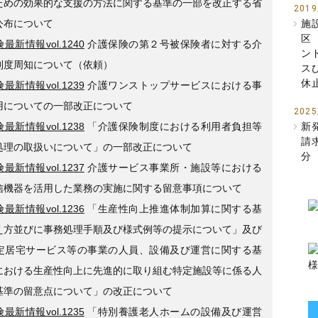
ための効果的な支援の方法に関する基準の一部を改正する省
2019
公布について
施
区
最新情報vol.1240
介護保険の第２号被保険者に対する介
ン
制度周知について（依頼）
ス
休
最新情報vol.1239
介護ワンストップサービスにおける事
用についての一部改正について
2025
最新情報vol.1238
「介護保険制度における利用者負担等
新
請
処理の取扱いについて」の一部改正について
分
最新情報vol.1237
介護サービス事業所・施設等における
信機器を活用した業務の実施に関する留意事項について
最新情報vol.1236
「生産性向上推進体制加算に関する基
え方並びに事務処理手順及び様式例等の提示について」及び
定居宅サービス等の事業の人員、設備及び運営に関する基
における生産性向上に先進的に取り組む特定施設等に係る人
基準の留意点について」の改正について
最新情報vol.1235
「特別養護老人ホームの設備及び運営