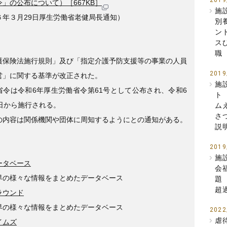
2019
」の公布について）［667KB］
施
６年３月29日厚生労働省老健局長通知）
別
ン
ス
職
護保険法施行規則」及び「指定介護予防支援等の事業の人員
2019
営」に関する基準が改正された。
施
省令は令和6年厚生労働省令第61号として公布され、令和6
ト
1日から施行される。
ム
さ
の内容は関係機関や団体に周知するようにとの通知がある。
説
2019
施
ータベース
会
界の様々な情報をまとめたデータベース
題
超
ラウンド
界の様々な情報をまとめたデータベース
2022
虐
イムズ