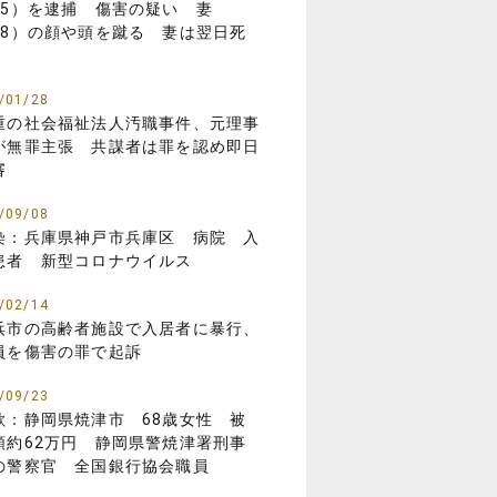
85）を逮捕 傷害の疑い 妻
88）の顔や頭を蹴る 妻は翌日死
/01/28
重の社会福祉法人汚職事件、元理事
が無罪主張 共謀者は罪を認め即日
審
/09/08
染：兵庫県神戸市兵庫区 病院 入
患者 新型コロナウイルス
/02/14
浜市の高齢者施設で入居者に暴行、
員を傷害の罪で起訴
/09/23
欺：静岡県焼津市 68歳女性 被
額約62万円 静岡県警焼津署刑事
の警察官 全国銀行協会職員