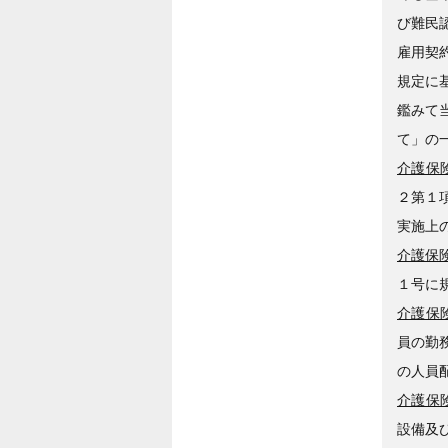
び難民
雇用契
規定に
鑑みて
て」の
介護保険
２第１
実施上
介護保険
１号に
介護保険
員の勤
の人員
介護保険
設備及