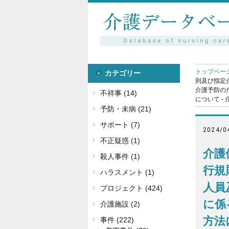
トップペー
カテゴリー
則及び指定
介護予防の
不祥事 (14)
について -
予防・未病 (21)
サポート (7)
2024/0
不正疑惑 (1)
介護
殺人事件 (1)
行規
ハラスメント (1)
人員
プロジェクト (424)
に係
介護施設 (2)
方法
事件 (222)