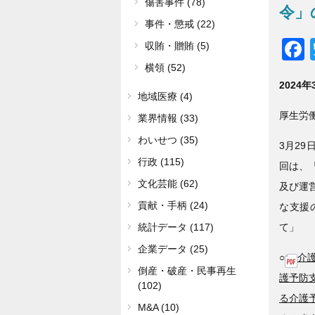
傷害事件 (78)
令」
事件・懲戒 (22)
収賄・贈賄 (5)
横領 (52)
2024
地域医療 (4)
厚生労
業界情報 (33)
わいせつ (35)
3月29
行政 (115)
回は、
文化芸能 (62)
及び運
貢献・手柄 (24)
な支援
て」
統計データ (117)
企業データ (25)
○
介護
倒産・破産・民事再生
護予防
(102)
る介護
M&A (10)