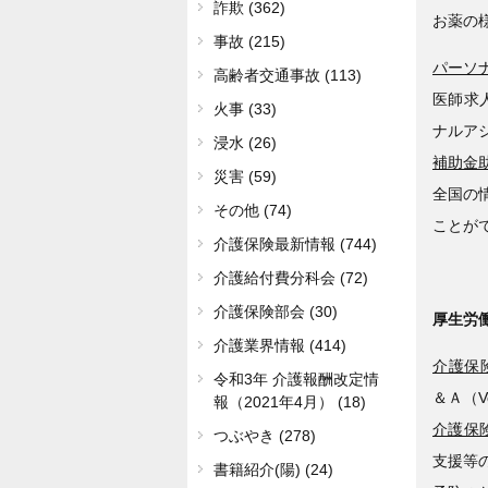
詐欺 (362)
お薬の
事故 (215)
パーソ
高齢者交通事故 (113)
医師求
火事 (33)
ナルア
浸水 (26)
補助金
災害 (59)
全国の
その他 (74)
ことが
介護保険最新情報 (744)
介護給付費分科会 (72)
介護保険部会 (30)
厚生労
介護業界情報 (414)
介護保険
令和3年 介護報酬改定情
＆Ａ（V
報（2021年4月） (18)
介護保険
つぶやき (278)
支援等
書籍紹介(陽) (24)