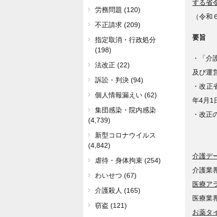
する省令
労務問題 (120)
（令和
不正請求 (209)
要旨
指定取消・行政処分
(198)
・「介
法改正 (22)
及び運
訴訟・判決 (94)
・改正
個人情報漏えい (62)
年4月
集団感染・院内感染
・改正
(4,739)
新型コロナウイルス
(4,842)
介護デ
虐待・身体拘束 (254)
介護業
わいせつ (67)
医療ア
介護殺人 (165)
医療業
窃盗 (121)
お薬タ