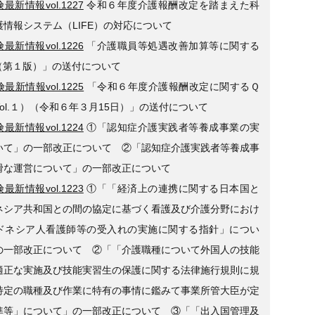
最新情報vol.1227
令和６年度介護報酬改定を踏まえた科
護情報システム（LIFE）の対応について
最新情報vol.1226
「介護職員等処遇改善加算等に関する
（第１版）」の送付について
最新情報vol.1225
「令和６年度介護報酬改定に関するＱ
ol.１）（令和６年３月15日）」の送付について
最新情報vol.1224
①「認知症介護実践者等養成事業の実
いて」の一部改正について ②「認知症介護実践者等養成事
滑な運営について」の一部改正について
最新情報vol.1223
①「「経済上の連携に関する日本国と
ネシア共和国との間の協定に基づく看護及び介護分野におけ
ドネシア人看護師等の受入れの実施に関する指針」につい
の一部改正について ②「「介護職種について外国人の技能
適正な実施及び技能実習生の保護に関する法律施行規則に規
特定の職種及び作業に特有の事情に鑑みて事業所管大臣が定
準等」について」の一部改正について ③「「出入国管理及