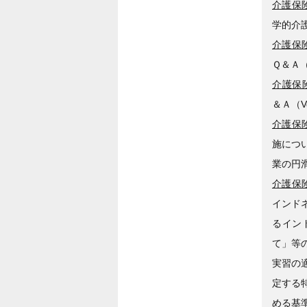
介護保険
学的介
介護保険
Ｑ＆Ａ
介護保険
＆Ａ（V
介護保険
施につ
業の円
介護保険
インド
るイン
て」等
実習の
定する
める基