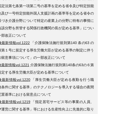
認定法第七条第一項第二号の基準を定める省令及び特定技能
約及び一号特定技能外国人支援計画の基準等を定める省令の
基づき介護分野について特定の産業上の分野に特有の事情に
当該分野を所管する関係行政機関の長が定める基準」につい
一部改正について
最新情報vol.1222
「介護保険法施行規則第140 条の63 の
項第１号に規定する厚生労働大臣が定める基準の制定に伴う
の留意事項について」の一部改正について
最新情報vol.1221
介護保険法施行規則第140条の63の６第
規定する厚生労働大臣が定める基準について
最新情報vol.1220
「厚生労働大臣が定める夜勤を行う職
務条件に関する基準」のテクノロジーを導入する場合の夜間
配置基準における留意点について
最新情報vol.1219
「指定居宅サービス等の事業の人員、
び運営に関する基準」等における生産性向上に先進的に取り