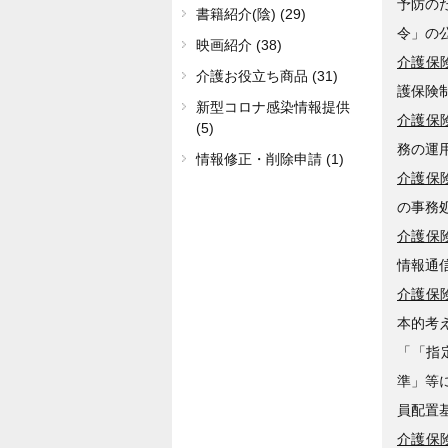
予防の
書籍紹介(陰) (29)
令」の
映画紹介 (38)
介護保険
介護お役立ち商品 (31)
護保険
新型コロナ感染情報提供
介護保険
(5)
務の運
情報修正・削除申請 (1)
介護保険
の事務
介護保険
情報通
介護保険
本的考
「「指
準」等
員配置
介護保険