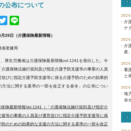
の公布について
2026
F
T
Li
介
a
wi
n
ナ
年3月29日（介護保険最新情報）
c
tt
e
2026
e
er
介
働省老健局
産
b
日、厚生労働省は介護保険最新情報vol.1241を発出した。今
2026
o
「介護保険法施行規則及び指定介護予防支援等の事業の人員
看
o
と
営並びに指定介護予防支援等に係る介護予防のための効果的
k
の方法に関する基準の一部を改正する省令」の公布につい
2026
地
会
保険最新情報Vol.1241（「介護保険法施行規則及び指定介
支援等の事業の人員及び運営並びに指定介護予防支援等に係
予防のための効果的な支援の方法に関する基準の一部を改正