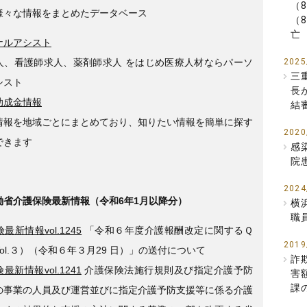
（
様々な情報をまとめたデータベース
（
亡
ナルアシスト
人、看護師求人、薬剤師求人 をはじめ医療人材ならパーソ
2025
三
シスト
長
助成金情報
結
情報を地域ごとにまとめており、知りたい情報を簡単に探す
2020
できます
感
院
2024
働省介護保険最新情報（令和6年1月以降分）
横
職
最新情報vol.1245
「令和６年度介護報酬改定に関するＱ
2019
ol.３）（令和６年３月29 日）」の送付について
詐
最新情報vol.1241
介護保険法施行規則及び指定介護予防
害
課
の事業の人員及び運営並びに指定介護予防支援等に係る介護