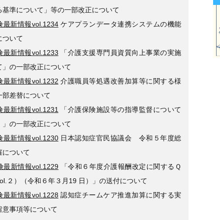
る基準について」等の一部改正について
最新情報vol.1234
ケアプランデータ連携システムの機能
について
最新情報vol.1233
「介護支援専門員資質向上事業の実施
て」の一部改正について
最新情報vol.1232
介護職員等処遇改善加算等に関する様
一部差替について
最新情報vol.1231
「介護保険施設等の指導監督について
）」の一部改正について
最新情報vol.1230
日本認知症官民協議会 令和５年度総
催について
最新情報vol.1229
「令和６年度介護報酬改定に関するＱ
ol.２）（令和６年３月19 日）」の送付について
最新情報vol.1228
認知症チームケア推進加算に関する実
留意事項等について