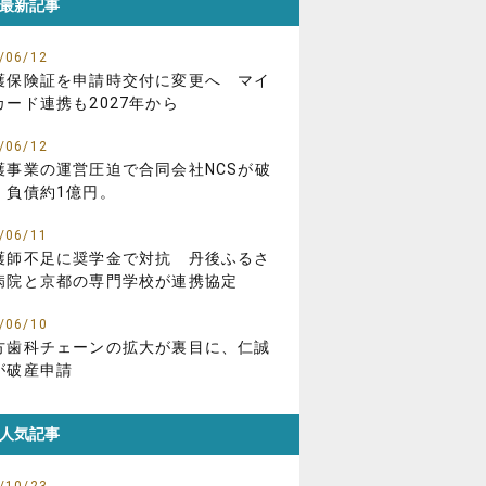
最新記事
/06/12
護保険証を申請時交付に変更へ マイ
カード連携も2027年から
/06/12
護事業の運営圧迫で合同会社NCSが破
、負債約1億円。
/06/11
護師不足に奨学金で対抗 丹後ふるさ
病院と京都の専門学校が連携協定
/06/10
方歯科チェーンの拡大が裏目に、仁誠
が破産申請
人気記事