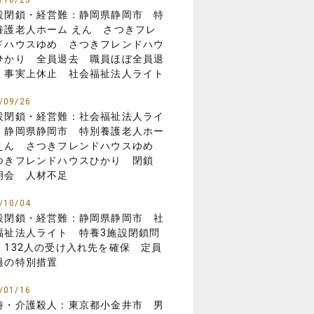
/10/23
設閉鎖・経営難：静岡県静岡市 特
養護老人ホーム えん さつきフレ
ドハウスゆめ さつきフレンドハウ
ひかり 全員退去 職員ほぼ全員退
 事実上休止 社会福祉法人ライト
/09/26
設閉鎖・経営難：社会福祉法人ライ
 静岡県静岡市 特別養護老人ホー
えん さつきフレンドハウスゆめ
つきフレンドハウスひかり 閉鎖
明会 人材不足
/10/04
設閉鎖・経営難：静岡県静岡市 社
福祉法人ライト 特養3施設閉鎖問
 132人の受け入れ先を確保 定員
過の特別措置
/01/16
待・介護殺人：東京都小金井市 男