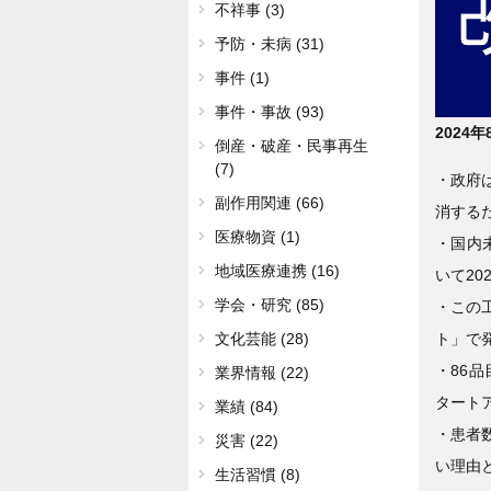
不祥事 (3)
予防・未病 (31)
事件 (1)
事件・事故 (93)
2
024年
倒産・破産・民事再生
(7)
・政府
副作用関連 (66)
消する
医療物資 (1)
・国内
地域医療連携 (16)
いて2
学会・研究 (85)
・この
ト」で
文化芸能 (28)
・86
業界情報 (22)
タート
業績 (84)
・患者
災害 (22)
い理由
生活習慣 (8)