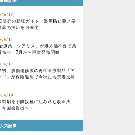
最新記事
/06/12
TC販売の新版ガイド、濫用防止薬と要
導薬の扱いを明確化
/06/11
D治療薬「シアリス」が処方箋不要で薬
販売へ 7月から順次発売開始
/06/11
界初、脳損傷修復の再生医療製品「ア
ーゴ」が保険適用で今秋にも患者投与
/06/10
体製剤を予防接種に組み込む改正法
、今国会提出へ
人気記事