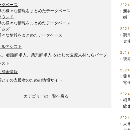
ータベース
2024
界の様々な情報をまとめたデータベース
新
ラウンド
婚
界の様々な情報をまとめたデータベース
イムズ
2026
調
様々な情報をまとめたデータベース
せ
ナルアシスト
2018
人、看護師求人、薬剤師求人 をはじめ医療人材ならパーソ
後
シスト
2024
助成金情報
薬
関とその支援者のための情報サイト
電
2024
カテゴリーの一覧へ戻る
福
飲
2024
未