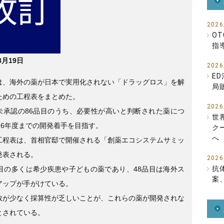
b
o
2026
O
o
指
k
8月19日
2026
E
は、海外の薬が日本で実用化されない「ドラッグロス」を解
局
ための工程表をまとめた。
2026
未承認の86品目のうち、必要性が高いと判断された薬につ
世
026年度までの開発着手を目指す。
ク
へ
工程表は、首相官邸で開催される「創薬エコシステムサミッ
発表される。
2026
抗
品目の多くは希少疾患や子どもの薬であり、48品目は海外ス
案
アップが手がけている。
数が少なく採算性が乏しいことが、これらの薬が開発されな
とされている。