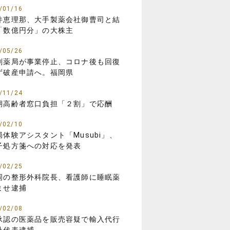
/01/16
井恵理那、大手製薬会社御曹司と結
「数億円分」の大株主
/05/26
剤薬局が事業停止、コロナ後も回復
ず破産申請へ。福岡県
/11/24
期高齢者窓口負担「２割」で応酬
/02/10
局体験アシスタント「Musubi」、
子処方箋への対応を発表
/02/25
岡の整形外科院長、看護師に睡眠薬
ませ逮捕
/02/08
承認の医薬品を販売容疑で輸入代行