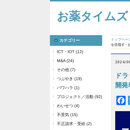
お薬タイムズ
トップペー
カテゴリー
を目指す -
ICT・IOT (12)
M&A (24)
2024/0
その他 (7)
ドラ
つぶやき (19)
開発
パワハラ (1)
プロジェクト／活動 (92)
わいせつ (4)
不景気 (15)
不正請求・受給 (2)