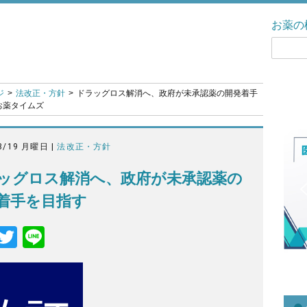
お薬の
ジ
法改正・方針
ドラッグロス解消へ、政府が未承認薬の開発着手
 お薬タイムズ
8/19 月曜日 |
法改正・方針
ッグロス解消へ、政府が未承認薬の
着手を目指す
F
T
Li
a
wi
n
c
tt
e
e
er