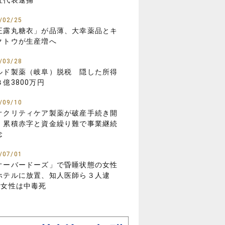
社代表逮捕
/02/25
正露丸糖衣」が品薄、大幸薬品とキ
クトウが生産増へ
/03/28
ルド製薬（岐阜）脱税 隠した所得
３億3800万円
/09/10
オクリティケア製薬が破産手続き開
 累積赤字と資金繰り難で事業継続
念
/07/01
オーバードーズ」で昏睡状態の女性
ホテルに放置、知人医師ら３人逮
…女性は中毒死