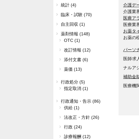
介護デ
統計 (4)
介護業
臨床・試験 (70)
医療ア
自主回収 (1)
医療業
お薬タ
薬剤情報 (148)
お薬の
OTC (1)
パーソ
改訂情報 (12)
医師求
添付文書 (6)
ナルア
薬価 (13)
補助金
行政処分 (5)
医療機
指定取消 (1)
行政通知・告示 (86)
供給 (1)
法改正・方針 (26)
行政 (24)
診療報酬 (12)