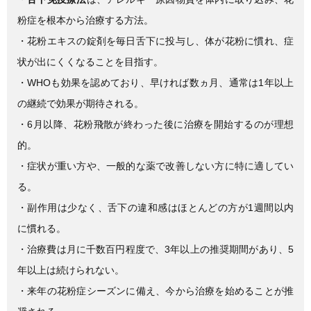
b
粉症を根本から治療する方法。
o
・花粉エキスの錠剤を毎日舌下に投与し、体が花粉に慣れ、症
o
状が出にくくなることを目指す。
k
・WHOも効果を認めており、早ければ数ヵ月、通常は1年以上
の継続で効果が期待される。
・6月以降、花粉飛散が終わった後に治療を開始するのが理想
的。
・症状が重い方や、一般的な薬で改善しない方に特に適してい
る。
・副作用は少なく、舌下の違和感はほとんどの方が1週間以内
に慣れる。
・治療費は月に千数百円程度で、3年以上の推奨期間があり、5
年以上は続けられない。
・来年の花粉症シーズンに備え、今から治療を始めることが推