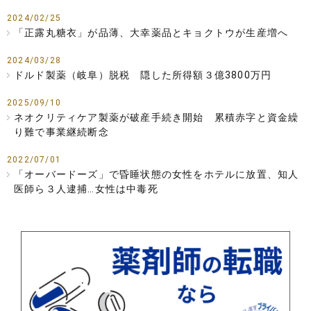
2024/02/25
「正露丸糖衣」が品薄、大幸薬品とキョクトウが生産増へ
2024/03/28
ドルド製薬（岐阜）脱税 隠した所得額３億3800万円
2025/09/10
ネオクリティケア製薬が破産手続き開始 累積赤字と資金繰
り難で事業継続断念
2022/07/01
「オーバードーズ」で昏睡状態の女性をホテルに放置、知人
医師ら３人逮捕…女性は中毒死