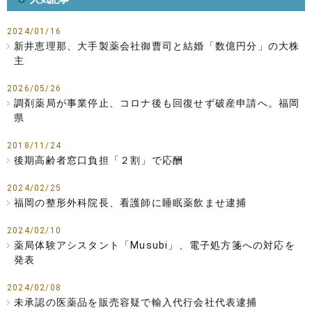
2024/01/16
新井恵理那、大手製薬会社御曹司と結婚「数億円分」の大株
主
2026/05/26
調剤薬局が事業停止、コロナ後も回復せず破産申請へ。福岡
県
2018/11/24
後期高齢者窓口負担「２割」で応酬
2024/02/25
福岡の整形外科院長、看護師に睡眠薬飲ませ逮捕
2024/02/10
薬局体験アシスタント「Musubi」、電子処方箋への対応を
発表
2024/02/08
未承認の医薬品を販売容疑で輸入代行会社代表逮捕