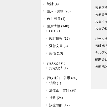
統計 (4)
医療ア
臨床・試験 (70)
医療業
自主回収 (1)
お薬タ
薬剤情報 (148)
お薬の
OTC (1)
改訂情報 (12)
パーソ
医師求
添付文書 (6)
ナルア
薬価 (13)
補助金
行政処分 (5)
医療機
指定取消 (1)
行政通知・告示 (86)
供給 (1)
法改正・方針 (26)
行政 (24)
診療報酬 (12)