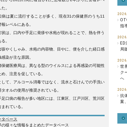
o
した。
o
2026
口病は夏に流行することが多く、現在31の保健所のうち11
k
O
警報レベルにある。
指
症状は、口内や手足に発疹や水疱が現れることで、熱を伴う
2026
ある。
E
は咳やくしゃみ、水疱の内容物、目やに、便を介した経口感
局
触感染が主な原因。
2026
都保健医療局は、異なる型のウイルスによる再感染の可能性
世
ク
ため、注意を促している。
へ
として、アルコール消毒ではなく、流水と石けんでの手洗い
2026
用タオルの使用が推奨されている。
抗
手足口病の報告が多い地区には、江東区、江戸川区、荒川区
案
含まれている。
ータベース
界の様々な情報をまとめたデータベース