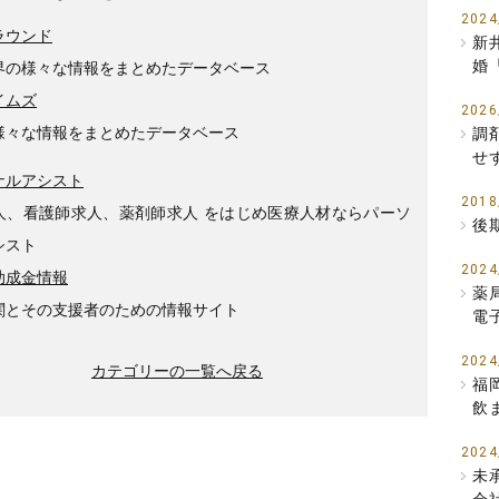
2024
ラウンド
新
婚
界の様々な情報をまとめたデータベース
イムズ
2026
様々な情報をまとめたデータベース
調
せ
ナルアシスト
2018
人、看護師求人、薬剤師求人 をはじめ医療人材ならパーソ
後
シスト
2024
助成金情報
薬
関とその支援者のための情報サイト
電
2024
カテゴリーの一覧へ戻る
福
飲
2024
未