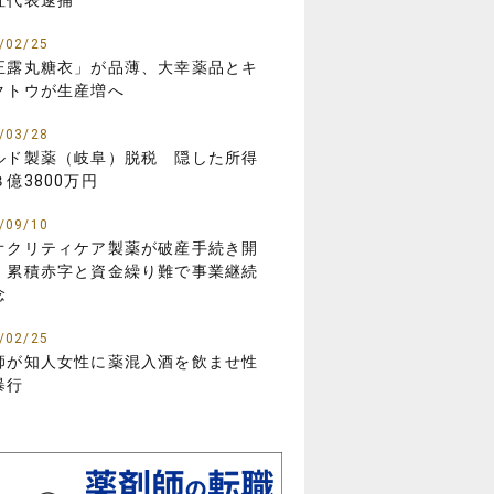
社代表逮捕
/02/25
正露丸糖衣」が品薄、大幸薬品とキ
クトウが生産増へ
/03/28
ルド製薬（岐阜）脱税 隠した所得
３億3800万円
/09/10
オクリティケア製薬が破産手続き開
 累積赤字と資金繰り難で事業継続
念
/02/25
師が知人女性に薬混入酒を飲ませ性
暴行