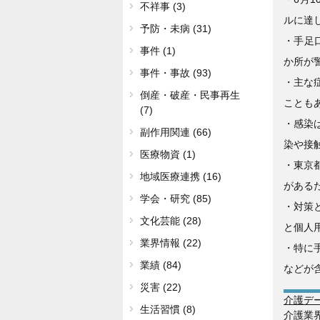
不祥事 (3)
ルに達
予防・未病 (31)
・手足
事件 (1)
か所が
事件・事故 (93)
・主な
倒産・破産・民事再生
ことも
(7)
・感染
副作用関連 (66)
染や接
医療物資 (1)
・東京
地域医療連携 (16)
がある
学会・研究 (85)
・対策
文化芸能 (28)
と個人
業界情報 (22)
・特に
業績 (84)
などが
災害 (22)
介護デ
生活習慣 (8)
介護業