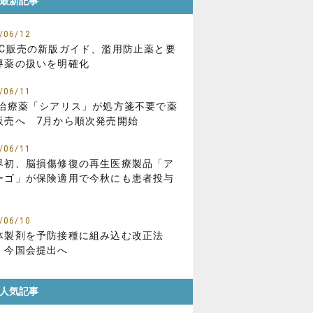
最新記事
/06/12
TC販売の新版ガイド、濫用防止薬と要
導薬の扱いを明確化
/06/11
D治療薬「シアリス」が処方箋不要で薬
販売へ 7月から順次発売開始
/06/11
界初、脳損傷修復の再生医療製品「ア
ーゴ」が保険適用で今秋にも患者投与
/06/10
体製剤を予防接種に組み込む改正法
、今国会提出へ
人気記事