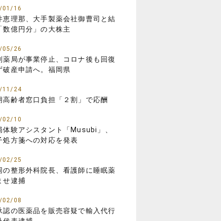
/01/16
井恵理那、大手製薬会社御曹司と結
「数億円分」の大株主
/05/26
剤薬局が事業停止、コロナ後も回復
ず破産申請へ。福岡県
/11/24
期高齢者窓口負担「２割」で応酬
/02/10
局体験アシスタント「Musubi」、
子処方箋への対応を発表
/02/25
岡の整形外科院長、看護師に睡眠薬
ませ逮捕
/02/08
承認の医薬品を販売容疑で輸入代行