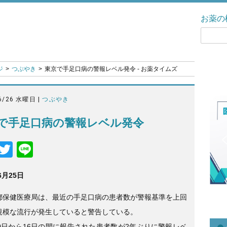
お薬の
ジ
つぶやき
東京で手足口病の警報レベル発令 - お薬タイムズ
6/26 水曜日 |
つぶやき
で手足口病の警報レベル発令
F
T
Li
a
wi
n
6月25日
c
tt
e
e
er
都保健医療局は、最近の手足口病の患者数が警報基準を上回
b
規模な流行が発生していると警告している。
10日から16日の間に報告された患者数が2年ぶりに警報レベ