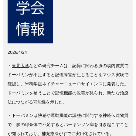
c
tt
e
e
er
b
o
o
k
2026/4/24
・
東北大学
などの研究チームは、記憶に関わる脳の嗅内皮質で
ドーパミンが不足すると記憶障害が生じることをマウス実験で
確認し、米科学誌
ネイチャーニューロサイエンス
に発表した。
ドーパミンを補うことで記憶機能の改善が見られ、新たな治療
法につながる可能性を示した。
・ドーパミンは快感や運動機能の調整に関与する神経伝達物質
で、脳の線条体で不足すると
パーキンソン病
を引き起こすこと
が知られており、補充療法がすでに実用化されている。