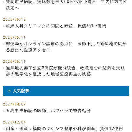
笠岡市民病院、病床数を最大60床へ縮小提言 年内に方向性
決定へ
2026/06/12
産婦人科クリニックの閉院と破産、負債約1.7億円
2026/06/11
郵便局がオンライン診療の拠点に 医師不足の過疎地で広が
る新たな医療アクセス
2026/06/11
過疎地の赤字公立3病院が機能統合、救急拒否の悲劇を乗り
越え黒字化を達成した地域医療再生の軌跡
人気記事
2024/04/07
五島中央病院の医師、パワハラで戒告処分
2023/12/04
倒産・破産：福岡のタケシマ整形外科が倒産、負債12億円