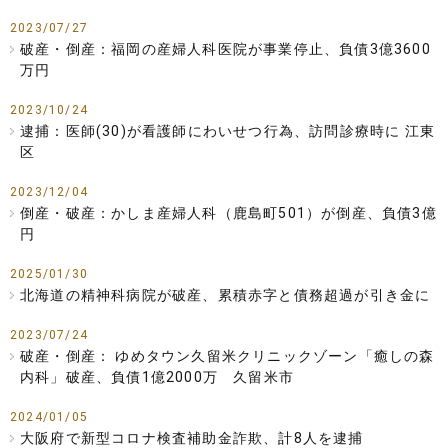
2023/07/27
破産・倒産：福岡の産婦人科医院が事業停止、負債3億3600
万円
2023/10/24
逮捕：医師(30)が看護師にわいせつ行為、訪問診療時に 江東
区
2023/12/04
倒産・破産：かしま産婦人科（鹿島町501）が倒産、負債3億
円
2025/01/30
北海道の精神科病院が破産、累積赤字と債務超過が引き金に
2023/07/24
破産・倒産： ゆめタウン久留米クリニックゾーン「癒しの森
内科」破産、負債1億2000万 久留米市
2024/01/05
大阪府で新型コロナ検査補助金詐欺、計8人を逮捕