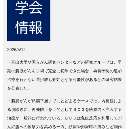
c
tt
e
e
er
b
o
o
k
2026/5/12
・
富山大学
や
国立がん研究センター
などの研究グループは、早
期の膀胱がんを手術で完全に切除できた場合、再発予防の追加
治療を行わない選択肢も有効となる可能性があるとの研究結果
を公表した。
・膀胱がんが粘膜下層までにとどまるケースでは、内視鏡によ
る切除後に、再発防止を目的としてＢＣＧを膀胱内へ注入する
治療が一般的に行われている。ＢＣＧは免疫反応を利用してが
ん細胞への攻撃力を高める一方、頻尿や排尿時の痛みなど副作