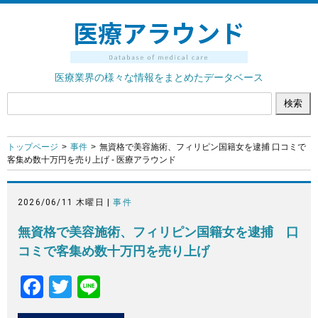
医療業界の様々な情報をまとめたデータベース
トップページ
事件
無資格で美容施術、フィリピン国籍女を逮捕 口コミで
客集め数十万円を売り上げ - 医療アラウンド
2026/06/11 木曜日 |
事件
無資格で美容施術、フィリピン国籍女を逮捕 口
コミで客集め数十万円を売り上げ
F
T
Li
a
wi
n