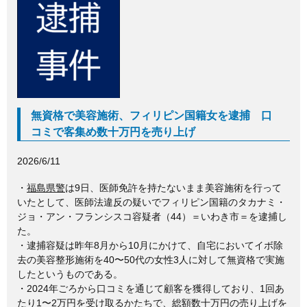
c
tt
e
e
er
b
o
o
無資格で美容施術、フィリピン国籍女を逮捕 口
k
コミで客集め数十万円を売り上げ
2026/6/11
・
福島県警
は9日、医師免許を持たないまま美容施術を行って
いたとして、医師法違反の疑いでフィリピン国籍のタカナミ・
ジョ・アン・フランシスコ容疑者（44）＝いわき市＝を逮捕し
た。
・逮捕容疑は昨年8月から10月にかけて、自宅においてイボ除
去の美容整形施術を40〜50代の女性3人に対して無資格で実施
したというものである。
・2024年ごろから口コミを通じて顧客を獲得しており、1回あ
たり1〜2万円を受け取るかたちで、総額数十万円の売り上げを