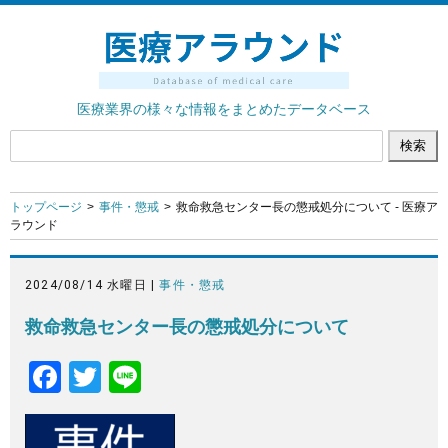
医療業界の様々な情報をまとめたデータベース
トップページ
事件・懲戒
救命救急センター長の懲戒処分について - 医療ア
ラウンド
2024/08/14 水曜日 |
事件・懲戒
救命救急センター長の懲戒処分について
F
T
Li
a
wi
n
c
tt
e