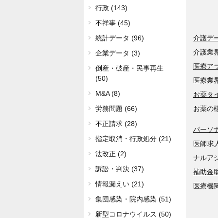
行政 (143)
不祥事 (45)
介護デ
統計データ (96)
介護業
企業データ (3)
医療ア
倒産・破産・民事再生
(50)
医療業
M&A (8)
お薬タ
お薬の
労務問題 (66)
不正請求 (28)
パーソ
指定取消・行政処分 (21)
医師求
法改正 (2)
ナルア
訴訟・判決 (37)
補助金
情報漏えい (21)
医療機
集団感染・院内感染 (51)
新型コロナウイルス (50)