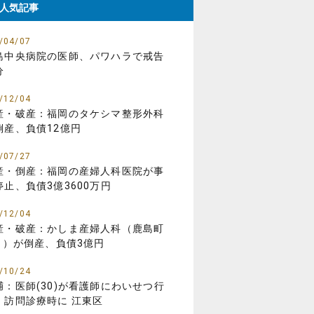
人気記事
/04/07
島中央病院の医師、パワハラで戒告
分
/12/04
産・破産：福岡のタケシマ整形外科
倒産、負債12億円
/07/27
産・倒産：福岡の産婦人科医院が事
停止、負債3億3600万円
/12/04
産・破産：かしま産婦人科（鹿島町
01）が倒産、負債3億円
/10/24
捕：医師(30)が看護師にわいせつ行
、訪問診療時に 江東区