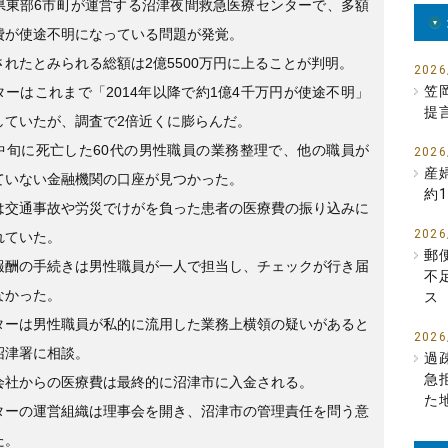
県東部6市町が運営する沼津夜間救急医療センターで、多額
e
er
費が使途不明になっている問題が発覚。
b
されたとみられる総額は2億5500万円に上ることが判明。
o
2026
笠
ターはこれまで「2014年以降で約1億4千万円が使途不明」
o
提
していたが、調査で2倍近くに膨らんだ。
k
中旬に死亡した60代の男性職員の業務整理で、他の職員が
2026
産
ていない金融機関の口座が見つかった。
約1
は交通事故や労災でけがを負った患者の医療費の振り込みに
2026
れていた。
郵
報酬の手続きは男性職員が一人で担当し、チェックが行き届
不
なかった。
ス
ターは男性職員が私的に流用した業務上横領の疑いがあると
2026
沼津署に相談。
過
急
会社からの医療費は最終的に沼津市に入金される。
た
ターの運営組織は理事会を開き、沼津市の管理責任を問う意
た。