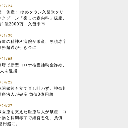
/07/24
産・倒産： ゆめタウン久留米クリ
ックゾーン「癒しの森内科」破産、
債1億2000万 久留米市
/01/30
海道の精神科病院が破産、累積赤字
債務超過が引き金に
/01/05
阪府で新型コロナ検査補助金詐欺、
8人を逮捕
/04/22
院閉鎖後も立て直し叶わず、神奈川
医療法人が破産 負債3億円超
/04/27
域医療を支えた医療法人が破産 コ
ナ禍と長期赤字で経営悪化、負債
3億円超に。