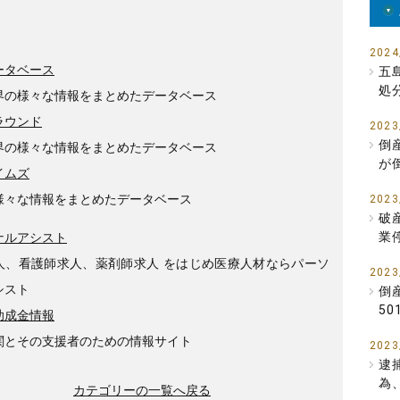
2024
ータベース
五
処
界の様々な情報をまとめたデータベース
ラウンド
2023
倒
界の様々な情報をまとめたデータベース
が
イムズ
様々な情報をまとめたデータベース
2023
破
業
ナルアシスト
人、看護師求人、薬剤師求人 をはじめ医療人材ならパーソ
2023
シスト
倒
5
助成金情報
関とその支援者のための情報サイト
2023
逮
為
カテゴリーの一覧へ戻る