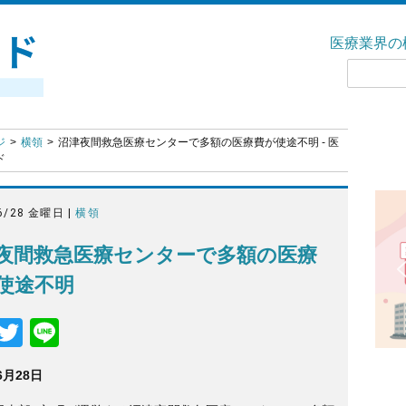
医療業界の
ジ
横領
沼津夜間救急医療センターで多額の医療費が使途不明 - 医
ド
6/28 金曜日 |
横領
夜間救急医療センターで多額の医療
使途不明
F
T
Li
a
wi
n
6月28日
c
tt
e