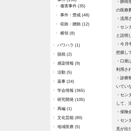
・静岡
傷害事件 (35)
の医療
事件・懲戒 (48)
・流用
収賄・贈賄 (12)
・セン
横領 (8)
と説明
・今月
パワハラ (1)
把握し
脱税 (2)
・口座
感染情報 (9)
利用さ
活動 (5)
・診療
薬事 (24)
いてい
学会情報 (365)
・セン
研究開発 (105)
して、
再編 (1)
・保険
文化芸能 (80)
・セン
地域医療 (5)
見が出