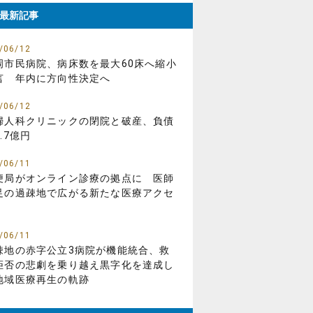
最新記事
/06/12
岡市民病院、病床数を最大60床へ縮小
言 年内に方向性決定へ
/06/12
婦人科クリニックの閉院と破産、負債
.7億円
/06/11
便局がオンライン診療の拠点に 医師
足の過疎地で広がる新たな医療アクセ
/06/11
疎地の赤字公立3病院が機能統合、救
拒否の悲劇を乗り越え黒字化を達成し
地域医療再生の軌跡