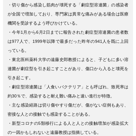
e
er
・切り傷から感染し筋肉が壊死する「劇症型溶連菌」の感染者
が全国で増加しており、専門家は異常な痛みがある場合は医療
b
機関を受診するよう呼びかけている。
o
・今年1月から6月2日までに報告された劇症型溶連菌の患者数
o
は977人で、1999年以降で最多だった昨年の941人を既に上回
k
っている。
・東北医科薬科大学の遠藤史郎教授によると、子どもに多い溶
連菌が劇症型を引き起こすことがあり、傷口から入ると壊死を
引き起こす。
・劇症型溶連菌は「人食いバクテリア」とも呼ばれ、致死率は
約30％で、感染すると耐え難い痛みと速い進行が特徴。
・主な感染経路は切り傷やすり傷だが、傷がない症例もあり、
密接な人との接触でも感染することがある。
・新型コロナの5類移行による人と人との接触増加が感染拡大
の一因かもしれないと遠藤教授は指摘している。