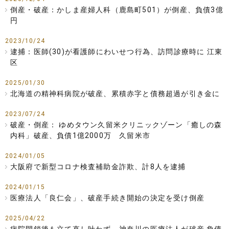
倒産・破産：かしま産婦人科（鹿島町501）が倒産、負債3億
円
2023/10/24
逮捕：医師(30)が看護師にわいせつ行為、訪問診療時に 江東
区
2025/01/30
北海道の精神科病院が破産、累積赤字と債務超過が引き金に
2023/07/24
破産・倒産： ゆめタウン久留米クリニックゾーン「癒しの森
内科」破産、負債1億2000万 久留米市
2024/01/05
大阪府で新型コロナ検査補助金詐欺、計8人を逮捕
2024/01/15
医療法人「良仁会」、破産手続き開始の決定を受け倒産
2025/04/22