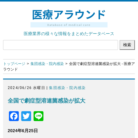
医療業界の様々な情報をまとめたデータベース
トップページ
集団感染・院内感染
全国で劇症型溶連菌感染が拡大 - 医療ア
ラウンド
2024/06/26 水曜日 |
集団感染・院内感染
全国で劇症型溶連菌感染が拡大
F
T
Li
a
wi
n
2024年6月25日
c
tt
e