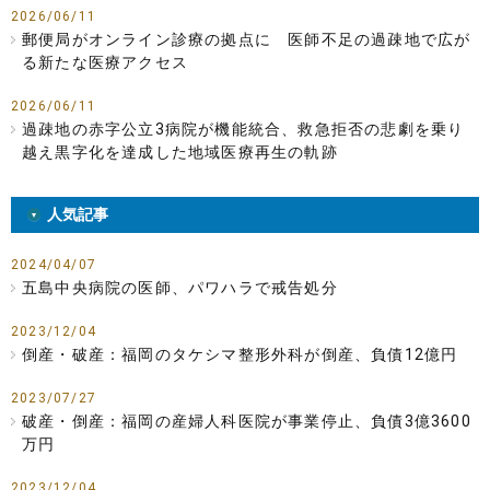
2026/06/11
郵便局がオンライン診療の拠点に 医師不足の過疎地で広が
る新たな医療アクセス
2026/06/11
過疎地の赤字公立3病院が機能統合、救急拒否の悲劇を乗り
越え黒字化を達成した地域医療再生の軌跡
人気記事
2024/04/07
五島中央病院の医師、パワハラで戒告処分
2023/12/04
倒産・破産：福岡のタケシマ整形外科が倒産、負債12億円
2023/07/27
破産・倒産：福岡の産婦人科医院が事業停止、負債3億3600
万円
2023/12/04