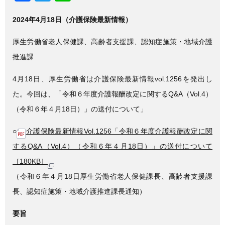
a
wi
n
2024年4月18日（介護保険最新情報）
c
tt
e
e
er
厚生労働省老人保健課、高齢者支援課、認知症施策・地域介護
b
推進課
o
4月18日、厚生労働省は介護保険最新情報vol.1256を発出し
o
た。今回は、「令和６年度介護報酬改定に関するQ&A（Vol.4）
k
（令和６年４月18日）」の送付について」
○
介護保険最新情報Vol.1256「令和６年度介護報酬改定に関
するQ&A（Vol.4）（令和６年４月18日）」の送付について
［180KB］
（令和６年４月18日厚生労働省老人保健課長、高齢者支援課
長、認知症施策・地域介護推進課長通知）
要旨