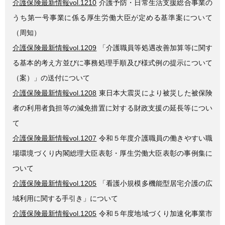
介護保険最新情報vol.1210
介護予防・日常生活支援総合事業の
うち第一号事業に係る厚生労働大臣が定める基準案について
（周知）
介護保険最新情報vol.1209
「介護職員等処遇改善加算等に関す
る基本的考え方並びに事務処理手順及び様式例の提示について
（案）」の送付について
介護保険最新情報vol.1208
東日本大震災により被災した被保険
者の利用者負担等の減免措置に対する財政支援の延長等につい
て
介護保険最新情報vol.1207
令和５年度介護職員の働きやすい職
場環境づくり内閣総理大臣表彰・厚生労働大臣表彰の事例集に
ついて
介護保険最新情報vol.1205
「看護小規模多機能型居宅介護の広
域利用に関する手引き」について
介護保険最新情報vol.1205
令和５年度地域づくり加速化事業市