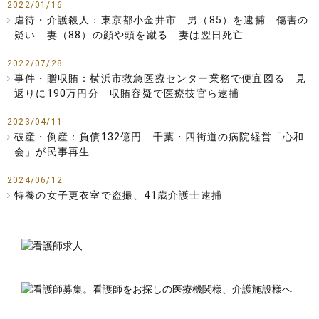
2022/01/16
虐待・介護殺人：東京都小金井市 男（85）を逮捕 傷害の
疑い 妻（88）の顔や頭を蹴る 妻は翌日死亡
2022/07/28
事件・贈収賄：横浜市救急医療センター業務で便宜図る 見
返りに190万円分 収賄容疑で医療技官ら逮捕
2023/04/11
破産・倒産：負債132億円 千葉・四街道の病院経営「心和
会」が民事再生
2024/06/12
特養の女子更衣室で盗撮、41歳介護士逮捕