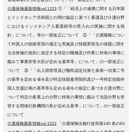
介護保険最新情報vol.1223
①「「経済上の連携に関する日本国
とインドネシア共和国との間の協定に基づく看護及び介護分野
におけるインドネシア人看護師等の受入れの実施に関する指
針」について」等の一部改正について ②「「介護職種につい
て外国人の技能実習の適正な実施及び技能実習生の保護に関す
る法律施行規則に規定する特定の職種及び作業に特有の事情に
鑑みて事業所管大臣が定める基準等」について」の一部改正に
ついて ③「「出入国管理及び難民認定法第七条第一項第二号
の基準を定める省令及び特定技能雇用契約及び一号特定技能外
国人支援計画の基準等を定める省令の規定に基づき介護分野に
ついて特定の産業上の分野に特有の事情に鑑みて当該分野を所
管する関係行政機関の長が定める基準」について」の一部改正
について
介護保険最新情報vol.1222
「介護保険法施行規則第140 条の63