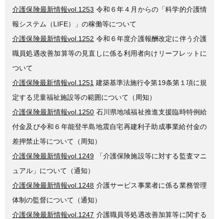
介護保険最新情報vol.1253
令和６年４月からの「科学的介護情
報システム（LIFE）」の稼働等について
介護保険最新情報vol.1252
令和６年度介護報酬改定に伴う介護
職員処遇改善加算等の見直しに係る利用者向けリーフレットに
ついて
介護保険最新情報vol.1251
建築基準法施行令第19条第１項に規
定する児童福祉施設等の範囲について（周知）
介護保険最新情報vol.1250
石川県地域福祉推進支援臨時特例給
付金及び令和６年能登半島地震自宅再建利子助成事業給付金の
差押禁止等について（周知）
介護保険最新情報vol.1249
「介護保険施設等に対する監査マニ
ュアル」について（通知）
介護保険最新情報vol.1248
介護サービス事業者に係る業務管理
体制の監督について（通知）
介護保険最新情報vol.1247
介護職員等処遇改善加算等に関する