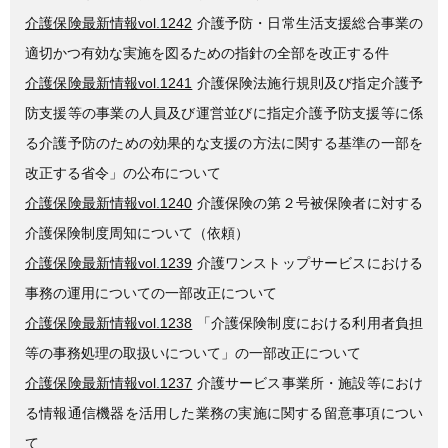
介護保険最新情報vol.1242
介護予防・日常生活支援総合事業の
適切かつ有効な実施を図るための指針の全部を改正する件
介護保険最新情報vol.1241
介護保険法施行規則及び指定介護予
防支援等の事業の人員及び運営並びに指定介護予防支援等に係
る介護予防のための効果的な支援の方法に関する基準の一部を
改正する省令」の公布について
介護保険最新情報vol.1240
介護保険の第２号被保険者に対する
介護保険制度周知について（依頼）
介護保険最新情報vol.1239
介護ワンストップサービスにおける
事務の運用についての一部改正について
介護保険最新情報vol.1238
「介護保険制度における利用者負担
等の事務処理の取扱いについて」の一部改正について
介護保険最新情報vol.1237
介護サービス事業所・施設等におけ
る情報通信機器を活用した業務の実施に関する留意事項につい
て