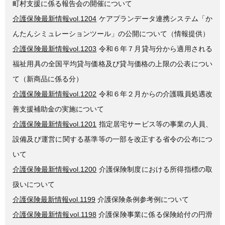
町村支援に係る報告会の開催について
介護保険最新情報vol.1204
ケアプランデータ連携システム「か
んたんシミュレーションツール」の公開について（情報提供）
介護保険最新情報vol.1203
令和６年７月貸与分から適用される
福祉用具の全国平均貸与価格及び貸与価格の上限の公表につい
て（新商品に係る分）
介護保険最新情報vol.1202
令和６年２月からの介護職員処遇改
善支援補助金の実施について
介護保険最新情報vol.1201
指定居宅サービス等の事業の人員、
設備及び運営に関する基準等の一部を改正する省令の公布につ
いて
介護保険最新情報vol.1200
介護保険制度における所得指標の取
扱いについて
介護保険最新情報vol.1199
介護保険条例参考例について
介護保険最新情報vol.1198
介護保険事業に係る保険給付の円滑