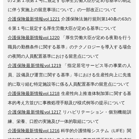
の２第１項第１号に規定する厚生労働大臣が定める基準の制定
に伴う実施上の留意事項について」の一部改正について
介護保険最新情報vol.1221
介護保険法施行規則第140条の63の
６第１号に規定する厚生労働大臣が定める基準について
介護保険最新情報vol.1220
「厚生労働大臣が定める夜勤を行う
職員の勤務条件に関する基準」のテクノロジーを導入する場合
の夜間の人員配置基準における留意点について
介護保険最新情報vol.1219
「指定居宅サービス等の事業の人
員、設備及び運営に関する基準」等における生産性向上に先進
的に取り組む特定施設等に係る人員配置基準の留意点について
介護保険最新情報vol.1218
生産性向上推進体制加算に関する基
本的考え方並びに事務処理手順及び様式例等の提示について
介護保険最新情報vol.1217
リハビリテーション・個別機能訓
練、栄養、口腔の実施及び一体的取組について
介護保険最新情報vol.1216
科学的介護情報システム（LIFE）関