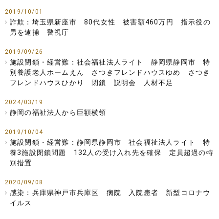
2019/10/01
詐欺：埼玉県新座市 80代女性 被害額460万円 指示役の
男を逮捕 警視庁
2019/09/26
施設閉鎖・経営難：社会福祉法人ライト 静岡県静岡市 特
別養護老人ホームえん さつきフレンドハウスゆめ さつき
フレンドハウスひかり 閉鎖 説明会 人材不足
2024/03/19
静岡の福祉法人から巨額横領
2019/10/04
施設閉鎖・経営難：静岡県静岡市 社会福祉法人ライト 特
養3施設閉鎖問題 132人の受け入れ先を確保 定員超過の特
別措置
2020/09/08
感染：兵庫県神戸市兵庫区 病院 入院患者 新型コロナウ
イルス