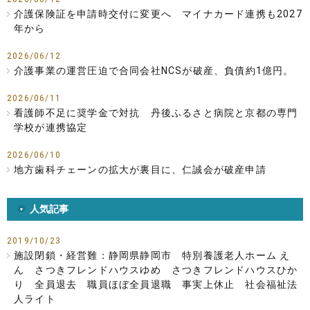
介護保険証を申請時交付に変更へ マイナカード連携も2027
年から
2026/06/12
介護事業の運営圧迫で合同会社NCSが破産、負債約1億円。
2026/06/11
看護師不足に奨学金で対抗 丹後ふるさと病院と京都の専門
学校が連携協定
2026/06/10
地方歯科チェーンの拡大が裏目に、仁誠会が破産申請
人気記事
2019/10/23
施設閉鎖・経営難：静岡県静岡市 特別養護老人ホーム え
ん さつきフレンドハウスゆめ さつきフレンドハウスひか
り 全員退去 職員ほぼ全員退職 事実上休止 社会福祉法
人ライト