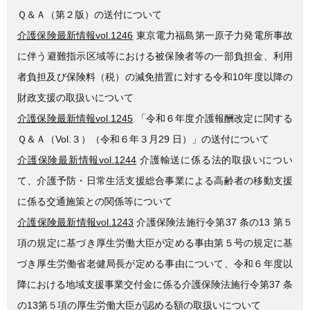
Ｑ＆Ａ（第２版）の送付について
介護保険最新情報vol.1246
東京電力福島第一原子力発電所事故
に伴う避難指示区域等における被保険者等の一部負担金、利用
者負担及び保険料（税）の減免措置に対する令和10年度以降の
財政支援の取扱いについて
介護保険最新情報vol.1245
「令和６年度介護報酬改定に関する
Ｑ＆Ａ（Vol.３）（令和６年３月29 日）」の送付について
介護保険最新情報vol.1244
介護輸送に係る法的取扱いについ
て、介護予防・日常生活支援総合事業による高齢者の移動支援
に係る交通施策との関係等について
介護保険最新情報vol.1243
介護保険法施行令第37 条の13 第５
項の規定に基づき厚生労働大臣が定める事由第５号の規定に基
づき厚生労働省老健局長が定める事由について、令和６年度以
降における地域支援事業交付金に係る介護保険法施行令第37 条
の13第５項の厚生労働大臣が認める額の取扱いについて