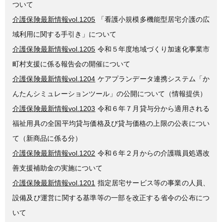
ついて
介護保険最新情報vol.1205
「看護小規模多機能型居宅介護の広
域利用に関する手引き」について
介護保険最新情報vol.1205
令和５年度地域づくり加速化事業市
町村支援に係る報告会の開催について
介護保険最新情報vol.1204
ケアプランデータ連携システム「か
んたんシミュレーションツール」の公開について（情報提供）
介護保険最新情報vol.1203
令和６年７月貸与分から適用される
福祉用具の全国平均貸与価格及び貸与価格の上限の公表につい
て（新商品に係る分）
介護保険最新情報vol.1202
令和６年２月からの介護職員処遇改
善支援補助金の実施について
介護保険最新情報vol.1201
指定居宅サービス等の事業の人員、
設備及び運営に関する基準等の一部を改正する省令の公布につ
いて