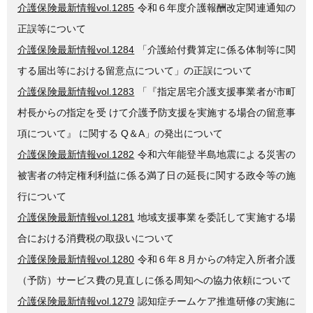
介護保険最新情報vol.1285
令和６年度介護報酬改定関連通知の
正誤等について
介護保険最新情報vol.1284
「介護給付費算定に係る体制等に関
する届出等における留意点について」の正誤について
介護保険最新情報vol.1283
「『指定居宅介護支援事業者が市町
村長からの指定を受 けて介護予防支援を実施する場合の留意事
項について』 に関する Q＆A」の発出について
介護保険最新情報vol.1282
令和六年能登半島地震による災害の
被害者の特定権利利益に係る満了日の延長に関する政令等の施
行について
介護保険最新情報vol.1281
地域支援事業を委託して実施する場
合における消費税の取扱いについて
介護保険最新情報vol.1280
令和６年８月からの特定入所者介護
（予防）サービス費の見直しに係る周知への協力依頼について
介護保険最新情報vol.1279
認知症チームケア推進研修の実施に