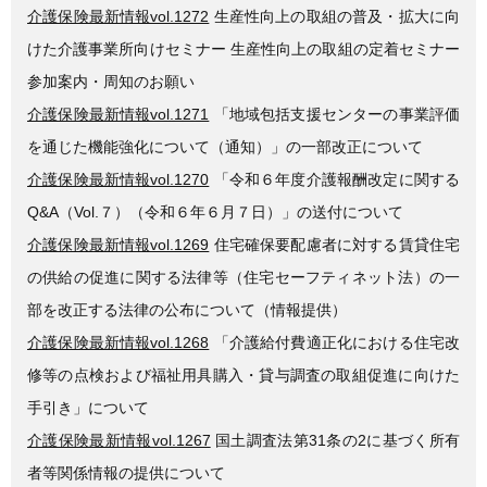
介護保険最新情報vol.1272
生産性向上の取組の普及・拡大に向
けた介護事業所向けセミナー 生産性向上の取組の定着セミナー
参加案内・周知のお願い
介護保険最新情報vol.1271
「地域包括支援センターの事業評価
を通じた機能強化について（通知）」の一部改正について
介護保険最新情報vol.1270
「令和６年度介護報酬改定に関する
Q&A（Vol.７）（令和６年６月７日）」の送付について
介護保険最新情報vol.1269
住宅確保要配慮者に対する賃貸住宅
の供給の促進に関する法律等（住宅セーフティネット法）の一
部を改正する法律の公布について（情報提供）
介護保険最新情報vol.1268
「介護給付費適正化における住宅改
修等の点検および福祉用具購入・貸与調査の取組促進に向けた
手引き」について
介護保険最新情報vol.1267
国土調査法第31条の2に基づく所有
者等関係情報の提供について