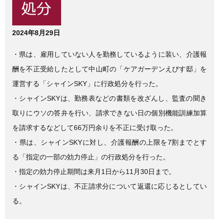
e
er
b
o
2024年8月29日
o
・県は、雇用していない人を勤務しているように装い、介護報
k
酬を不正受給したとして中山町の「ケアガーデンえびす邸」を
運営する「シャインSKY」に行政処分を行った。
・シャインSKYは、勤務表などの書類を改ざんし、監査の聞き
取りにウソの答弁を行い、請求できない日の個別機能訓練加算
を請求するなどして66万円余りを不正に受け取った。
・県は、シャインSKYに対し、介護報酬の上限を7割までとす
る「指定の一部の効力停止」の行政処分を行った。
・指定の効力停止期間は来月1日から11月30日まで。
・シャインSKYは、不正請求分について返還に応じるとしてい
る。