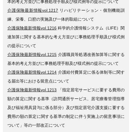
本的考え方並びに事務処理手順及び様式例等の提示について
介護保険最新情報vol.1217
リハビリテーション・個別機能訓
練、栄養、口腔の実施及び一体的取組について
介護保険最新情報vol.1216
科学的介護情報システム（LIFE）関
連加算に関する基本的な考え方並びに事務処理手順及び様式例
の提示について
介護保険最新情報vol.1215
介護職員等処遇改善加算等に関する
基本的考え方並びに事務処理手順及び様式例の提示について
介護保険最新情報vol.1214
介護給付費算定に係る体制等に関す
る届出等における留意点について
介護保険最新情報vol.1213
「指定居宅サービスに要する費用の
額の算定に関する基準（訪問通所サービス、居宅療養管理指導
及び福祉用具貸与に係る部分）及び指定居宅介護支援に要する
費用の額の算定に関する基準の制定に伴う実施上の留意事項に
ついて」等の一部改正について