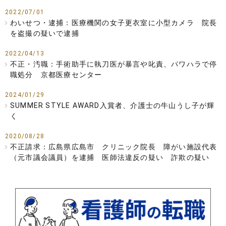
2022/07/01
わいせつ・逮捕：医療機関の女子更衣室に小型カメラ 院長
を盗撮の疑いで逮捕
2022/04/13
不正・汚職：手術助手に執刀医が暴言や叱責、パワハラで停
職処分 京都医療センター
2024/01/29
SUMMER STYLE AWARD入賞者、介護士の牛山うし子が輝
く
2020/08/28
不正請求：広島県広島市 クリニック院長 障がい施設代表
（元市議会議員）を逮捕 医師法違反の疑い 詐欺の疑い