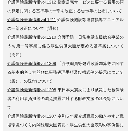
介護保険最新情報vol.1212
指定居宅サービスに要する費用の額
の算定に関する基準等の一部を改正する告示等の公布について
介護保険最新情報vol.1211
介護保険施設等運営指導マニュアル
の一部改正について（通知）
介護保険最新情報vol.1210
介護予防・日常生活支援総合事業の
うち第一号事業に係る厚生労働大臣が定める基準案について
（周知）
介護保険最新情報vol.1209
「介護職員等処遇改善加算等に関す
る基本的考え方並びに事務処理手順及び様式例の提示について
（案）」の送付について
介護保険最新情報vol.1208
東日本大震災により被災した被保険
者の利用者負担等の減免措置に対する財政支援の延長等につい
て
介護保険最新情報vol.1207
令和５年度介護職員の働きやすい職
場環境づくり内閣総理大臣表彰・厚生労働大臣表彰の事例集に