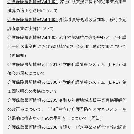
介護保険最新情報Vol.1304
居宅介護支援に係る特定事業所集中
減算の適正な適用について
介護保険最新情報Vol.1303
介護職員等処遇改善加算」移行予定
調査事業の実施について
介護保険最新情報Vol.1302
若年性認知症の方を中心とした介護
サービス事業所における地域での社会参加活動の実施について
（再周知）
介護保険最新情報vol.1301
科学的介護情報システム（LIFE）研
修会の周知について
介護保険最新情報vol.1300
科学的介護情報システム（LIFE）第
１回説明会の実施について
介護保険最新情報vol.1299
令和６年度地域支援事業実施要綱等
の改正点について、「市町村向け介護予防ケアマネジメントを
効果的に推進するための手引き」について（周知）
介護保険最新情報vol.1298
介護サービス事業者経営情報の調査