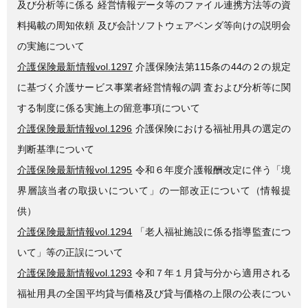
及び分析等に係る 経営情報データ等のファイル連携方法等の資
料掲載の周知依頼 及び会計ソフトウェアベンダ等向けの説明会
の実施について
介護保険最新情報vol.1297
介護保険法第115条の44の２の規定
に基づく介護サービス事業者経営情報の調 査および分析等に関
する制度に係る実施上の留意事項について
介護保険最新情報vol.1296
介護保険における福祉用具の選定の
判断基準について
介護保険最新情報vol.1295
令和６年度介護報酬改定に伴う「境
界層該当者の取扱いについて」の一部改正について（情報提
供）
介護保険最新情報vol.1294
「老人福祉施設に係る指導監査につ
いて」等の正誤について
介護保険最新情報vol.1293
令和７年１月貸与分から適用される
福祉用具の全国平均貸与価格及び貸与価格の上限の公表につい