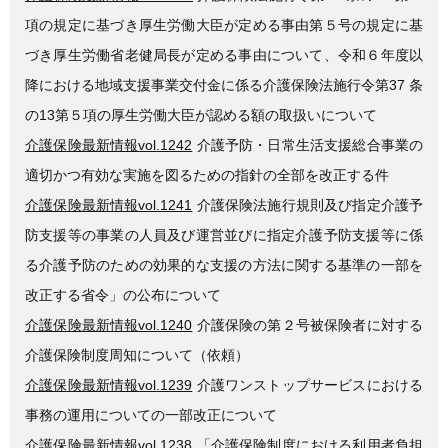
項の規定に基づき厚生労働大臣が定める事由第５号の規定に基
づき厚生労働省老健局長が定める事由について、令和６年度以
降における地域支援事業交付金に係る介護保険法施行令第37 条
の13第５項の厚生労働大臣が認める額の取扱いについて
介護保険最新情報vol.1242
介護予防・日常生活支援総合事業の
適切かつ有効な実施を図るための指針の全部を改正する件
介護保険最新情報vol.1241
介護保険法施行規則及び指定介護予
防支援等の事業の人員及び運営並びに指定介護予防支援等に係
る介護予防のための効果的な支援の方法に関する基準の一部を
改正する省令」の公布について
介護保険最新情報vol.1240
介護保険の第２号被保険者に対する
介護保険制度周知について（依頼）
介護保険最新情報vol.1239
介護ワンストップサービスにおける
事務の運用についての一部改正について
介護保険最新情報vol.1238
「介護保険制度における利用者負担