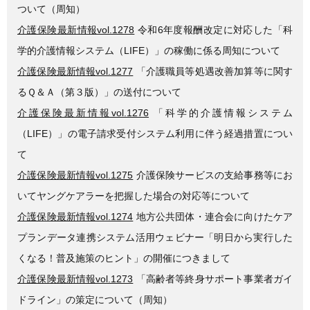
ついて（周知）
介護保険最新情報vol.1278
令和6年度報酬改定に対応した「科
学的介護情報システム（LIFE）」の稼働に係る周知について
介護保険最新情報vol.1277
「介護職員等処遇改善加算等に関す
るＱ＆Ａ（第３版）」の送付について
介護保険最新情報vol.1276
「科学的介護情報システム
（LIFE）」の電子請求受付システム利用に伴う経過措置につい
て
介護保険最新情報vol.1275
介護保険サービスの支給事務等にお
いてヤングケアラーを把握した場合の対応等について
介護保険最新情報vol.1274
地方公共団体・連合会に向けたケア
プランデータ連携システム活用ウェビナー「明日から実行した
くなる！普及施策のヒント」の開催につきまして
介護保険最新情報vol.1273
「高齢者等終身サポート事業者ガイ
ドライン」の策定について（周知）