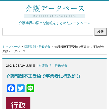
介護業界の様々な情報をまとめたデータベース
トップページ
指定取消・行政処分
介護報酬不正受給で事業者に行政処分 -
介護データベース
2024/08/29 木曜日 |
指定取消・行政処分
介護報酬不正受給で事業者に行政処分
F
T
Li
a
wi
n
c
tt
e