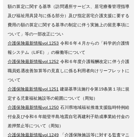
額の算定に関する基準（訪問通所サービス、居宅療養管理指導
及び福祉用具貸与に係る部分）及び指定居宅介護支援に要する
費用の額の算定に関する基準の制定に伴う実施上の留意事項に
ついて」等の一部改正につい
介護保険最新情報vol.1253
令和６年４月からの「科学的介護情
報システム（LIFE）」の稼働等について
介護保険最新情報vol.1252
令和６年度介護報酬改定に伴う介護
職員処遇改善加算等の見直しに係る利用者向けリーフレットに
ついて
介護保険最新情報vol.1251
建築基準法施行令第19条第１項に規
定する児童福祉施設等の範囲について（周知）
介護保険最新情報vol.1250
石川県地域福祉推進支援臨時特例給
付金及び令和６年能登半島地震自宅再建利子助成事業給付金の
差押禁止等について（周知）
介護保険最新情報vol.1249
「介護保険施設等に対する監査マニ