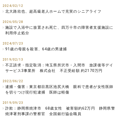
2024/02/12
北大路欣也、超高級老人ホームで充実のシニアライフ
2026/05/28
施設で入浴中に放置され死亡、四万十市の障害者支援施設に
利用停止処分
2024/07/23
91歳の母親を殺害、64歳の男逮捕
2019/02/13
不正請求・指定取消：埼玉県所沢市・入間市 放課後等デイ
サービス3事業所 株式会社 不正受給額 約2170万円
2022/06/22
逮捕・傷害：東京都目黒区池尻大橋 眼科で患者が女性医師
を切りつけ現行犯逮捕 医師は軽傷
2019/09/23
詐欺：静岡県焼津市 68歳女性 被害額約62万円 静岡県警
焼津署刑事課の警察官 全国銀行協会職員