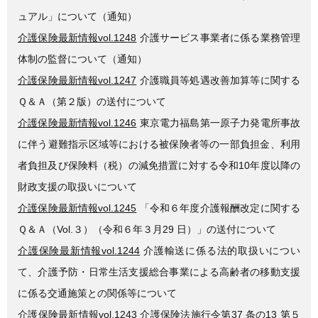
ュアル」について（通知）
介護保険最新情報vol.1248
介護サービス事業者に係る業務管理
体制の監督について（通知）
介護保険最新情報vol.1247
介護職員等処遇改善加算等に関する
Ｑ＆Ａ（第２版）の送付について
介護保険最新情報vol.1246
東京電力福島第一原子力発電所事故
に伴う避難指示区域等における被保険者等の一部負担金、利用
者負担及び保険料（税）の減免措置に対する令和10年度以降の
財政支援の取扱いについて
介護保険最新情報vol.1245
「令和６年度介護報酬改定に関する
Ｑ＆Ａ（Vol.３）（令和６年３月29 日）」の送付について
介護保険最新情報vol.1244
介護輸送に係る法的取扱いについ
て、介護予防・日常生活支援総合事業による高齢者の移動支援
に係る交通施策との関係等について
介護保険最新情報vol.1243
介護保険法施行令第37 条の13 第５