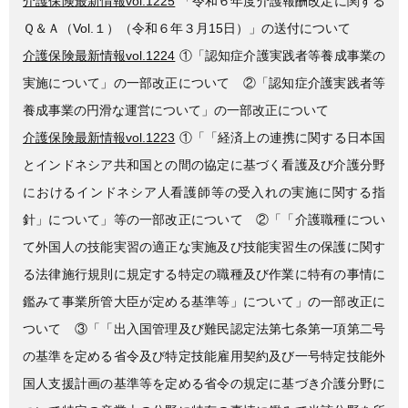
介護保険最新情報vol.1225
「令和６年度介護報酬改定に関する
Ｑ＆Ａ（Vol.１）（令和６年３月15日）」の送付について
介護保険最新情報vol.1224
①「認知症介護実践者等養成事業の
実施について」の一部改正について ②「認知症介護実践者等
養成事業の円滑な運営について」の一部改正について
介護保険最新情報vol.1223
①「「経済上の連携に関する日本国
とインドネシア共和国との間の協定に基づく看護及び介護分野
におけるインドネシア人看護師等の受入れの実施に関する指
針」について」等の一部改正について ②「「介護職種につい
て外国人の技能実習の適正な実施及び技能実習生の保護に関す
る法律施行規則に規定する特定の職種及び作業に特有の事情に
鑑みて事業所管大臣が定める基準等」について」の一部改正に
ついて ③「「出入国管理及び難民認定法第七条第一項第二号
の基準を定める省令及び特定技能雇用契約及び一号特定技能外
国人支援計画の基準等を定める省令の規定に基づき介護分野に