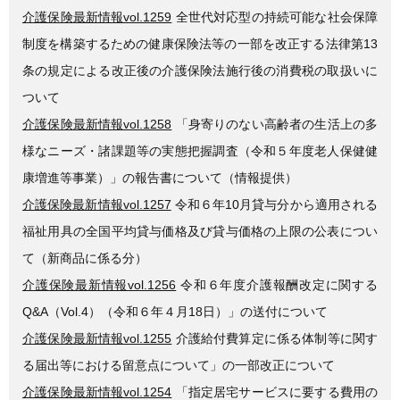
介護保険最新情報vol.1259
全世代対応型の持続可能な社会保障
制度を構築するための健康保険法等の一部を改正する法律第13
条の規定による改正後の介護保険法施行後の消費税の取扱いに
ついて
介護保険最新情報vol.1258
「身寄りのない高齢者の生活上の多
様なニーズ・諸課題等の実態把握調査（令和５年度老人保健健
康増進等事業）」の報告書について（情報提供）
介護保険最新情報vol.1257
令和６年10月貸与分から適用される
福祉用具の全国平均貸与価格及び貸与価格の上限の公表につい
て（新商品に係る分）
介護保険最新情報vol.1256
令和６年度介護報酬改定に関する
Q&A（Vol.4）（令和６年４月18日）」の送付について
介護保険最新情報vol.1255
介護給付費算定に係る体制等に関す
る届出等における留意点について」の一部改正について
介護保険最新情報vol.1254
「指定居宅サービスに要する費用の