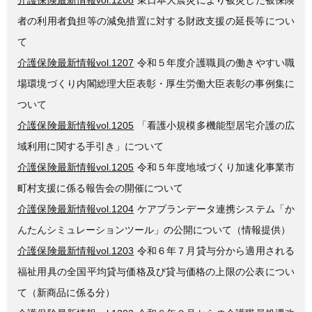
者の利用者負担等の減免措置に対する財政支援の延長等につい
て
介護保険最新情報vol.1207
令和５年度介護職員の働きやすい職
場環境づくり内閣総理大臣表彰・厚生労働大臣表彰の事例集に
ついて
介護保険最新情報vol.1205
「看護小規模多機能型居宅介護の広
域利用に関する手引き」について
介護保険最新情報vol.1205
令和５年度地域づくり加速化事業市
町村支援に係る報告会の開催について
介護保険最新情報vol.1204
ケアプランデータ連携システム「か
んたんシミュレーションツール」の公開について（情報提供）
介護保険最新情報vol.1203
令和６年７月貸与分から適用される
福祉用具の全国平均貸与価格及び貸与価格の上限の公表につい
て（新商品に係る分）