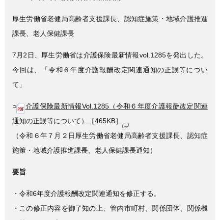
c
tt
e
e
er
厚生労働省老健局高齢者支援課長、認知症施策・地域介護推進
b
課長、老人保健課長
o
7月2日、厚生労働省は介護保険最新情報vol.1285を発出した。
o
今回は、「令和６年度介護報酬改定関連通知の正誤等につい
k
て」
○
介護保険最新情報Vol.1285（令和６年度介護報酬改定関連
通知の正誤等について）［465KB］
（令和６年７月２日厚生労働省老健局高齢者支援課長、認知症
施策・地域介護推進課長、老人保健課長通知）
要旨
・令和6年度介護報酬改定関連通知を修正する。
・この修正内容を御了知の上、管内市町村、関係団体、関係機