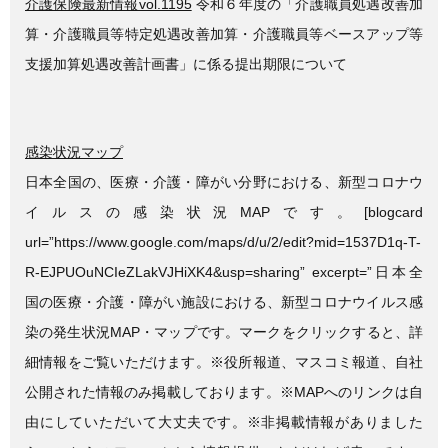
介護保険最新情報vol.1195
令和６年度の「介護職員処遇改善加
算・介護職員等特定処遇改善加算・介護職員等ベースアップ等
支援加算処遇改善計画書」に係る提出期限について
感染状況マップ
日本全国の、医療・介護・障がい分野における、新型コロナウ
イルスの感染状況MAPです。[blogcard
url=”https://www.google.com/maps/d/u/2/edit?mid=1537D1q-T-
R-EJPUOuNCIeZLakVJHiXK4&usp=sharing” excerpt=”日本全
国の医療・介護・障がい施設における、新型コロナウイルス感
染の発生状況MAP・マップです。マークをクリックすると、詳
細情報をご覧いただけます。※役所報道、マスコミ報道、自社
公開された情報のみ掲載しております。※MAPへのリンクは自
由にしていただいて大丈夫です。※非掲載情報がありました