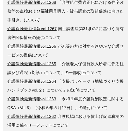
介護保険最新情報vol.1268
「介護給付費適正化における住宅改
修等の点検および福祉用具購入・貸与調査の取組促進に向けた
手引き」について
介護保険最新情報vol.1267
国土調査法第31条の2に基づく所有
者等関係情報の提供について
介護保険最新情報vol.1266
がん等の方に対する速やかな介護サ
ービスの提供について
介護保険最新情報vol.1265
「介護老人保健施設入所者に係る往
診及び通院（対診）について」の一部改正について
介護保険最新情報vol.1264
「支援パッケージ（地域づくり支援
ハンドブックvol.２）について」の送付について
介護保険最新情報vol.1263
「令和６年度介護報酬改定に関する
Q&A（Vol.6）（令和６年５月17日）」の送付について
介護保険最新情報vol.1262
介護現場における賃上げ促進税制の
活用に係るリーフレットについて