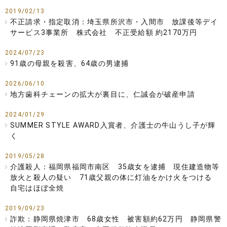
2019/02/13
不正請求・指定取消：埼玉県所沢市・入間市 放課後等デイ
サービス3事業所 株式会社 不正受給額 約2170万円
2024/07/23
91歳の母親を殺害、64歳の男逮捕
2026/06/10
地方歯科チェーンの拡大が裏目に、仁誠会が破産申請
2024/01/29
SUMMER STYLE AWARD入賞者、介護士の牛山うし子が輝
く
2019/05/28
介護殺人：福岡県福岡市南区 35歳女を逮捕 現住建造物等
放火と殺人の疑い 71歳父親の体に灯油をかけ火をつける
自宅はほぼ全焼
2019/09/23
詐欺：静岡県焼津市 68歳女性 被害額約62万円 静岡県警