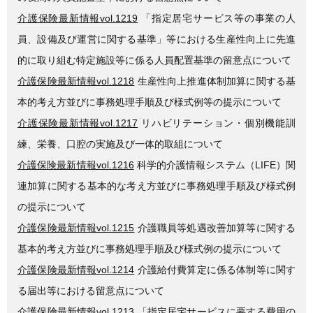
介護保険最新情報vol.1219
「指定居宅サービス等の事業の人
員、設備及び運営に関する基準」等における生産性向上に先進
的に取り組む特定施設等に係る人員配置基準の留意点について
介護保険最新情報vol.1218
生産性向上推進体制加算に関する基
本的考え方並びに事務処理手順及び様式例等の提示について
介護保険最新情報vol.1217
リハビリテーション・個別機能訓
練、栄養、口腔の実施及び一体的取組について
介護保険最新情報vol.1216
科学的介護情報システム（LIFE）関
連加算に関する基本的な考え方並びに事務処理手順及び様式例
の提示について
介護保険最新情報vol.1215
介護職員等処遇改善加算等に関する
基本的考え方並びに事務処理手順及び様式例の提示について
介護保険最新情報vol.1214
介護給付費算定に係る体制等に関す
る届出等における留意点について
介護保険最新情報vol.1213
「指定居宅サービスに要する費用の