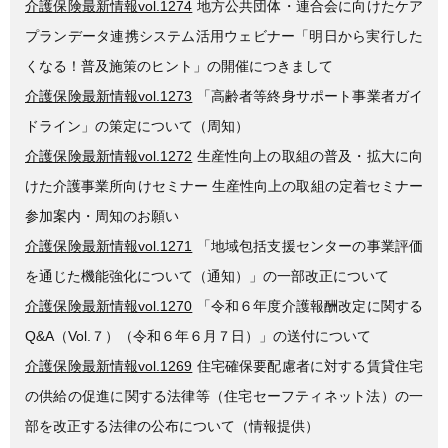
介護保険最新情報vol.1274
地方公共団体・連合会に向けたケア
プランデータ連携システム活用ウェビナー「明日から実行した
くなる！普及施策のヒント」の開催につきまして
介護保険最新情報vol.1273
「高齢者等終身サポート事業者ガイ
ドライン」の策定について（周知）
介護保険最新情報vol.1272
生産性向上の取組の普及・拡大に向
けた介護事業所向けセミナー 生産性向上の取組の定着セミナー
参加案内・周知のお願い
介護保険最新情報vol.1271
「地域包括支援センターの事業評価
を通じた機能強化について（通知）」の一部改正について
介護保険最新情報vol.1270
「令和６年度介護報酬改定に関する
Q&A（Vol.７）（令和６年６月７日）」の送付について
介護保険最新情報vol.1269
住宅確保要配慮者に対する賃貸住宅
の供給の促進に関する法律等（住宅セーフティネット法）の一
部を改正する法律の公布について（情報提供）