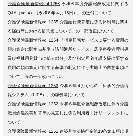
介護保険最新情報vol.1256
令和６年度介護報酬改定に関する
Q&A（Vol.4）（令和６年４月18日）」の送付について
介護保険最新情報vol.1255
介護給付費算定に係る体制等に関す
る届出等における留意点について」の一部改正について
介護保険最新情報vol.1254
「指定居宅サービスに要する費用の
額の算定に関する基準（訪問通所サービス、居宅療養管理指導
及び福祉用具貸与に係る部分）及び指定居宅介護支援に要する
費用の額の算定に関する基準の制定に伴う実施上の留意事項に
ついて」等の一部改正につい
介護保険最新情報vol.1253
令和６年４月からの「科学的介護情
報システム（LIFE）」の稼働等について
介護保険最新情報vol.1252
令和６年度介護報酬改定に伴う介護
職員処遇改善加算等の見直しに係る利用者向けリーフレットに
ついて
介護保険最新情報vol.1251
建築基準法施行令第19条第１項に規