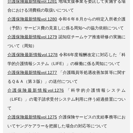
介護保険最新情報vol.1281
地域支援事業を委託して実施する場
合における消費税の取扱いについて
介護保険最新情報vol.1280
令和６年８月からの特定入所者介護
（予防）サービス費の見直しに係る周知への協力依頼について
介護保険最新情報vol.1279
認知症チームケア推進研修の実施に
ついて（周知）
介護保険最新情報vol.1278
令和6年度報酬改定に対応した「科
学的介護情報システム（LIFE）」の稼働に係る周知について
介護保険最新情報vol.1277
「介護職員等処遇改善加算等に関す
るＱ＆Ａ（第３版）」の送付について
介護保険最新情報vol.1276
「科学的介護情報システム
（LIFE）」の電子請求受付システム利用に伴う経過措置につい
て
介護保険最新情報vol.1275
介護保険サービスの支給事務等にお
いてヤングケアラーを把握した場合の対応等について