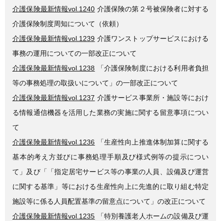
介護保険最新情報vol.1240
介護保険の第２号被保険者に対する
介護保険制度周知について（依頼）
介護保険最新情報vol.1239
介護ワンストップサービスにおける
事務の運用についての一部改正について
介護保険最新情報vol.1238
「介護保険制度における利用者負担
等の事務処理の取扱いについて」の一部改正について
介護保険最新情報vol.1237
介護サービス事業所・施設等におけ
る情報通信機器を活用した業務の実施に関する留意事項につい
て
介護保険最新情報vol.1236
「生産性向上推進体制加算に関する
基本的考え方並びに事務処理手順及び様式例等の提示につい
て」及び「「指定居宅サービス等の事業の人員、設備及び運営
に関する基準」等における生産性向上に先進的に取り組む特定
施設等に係る人員配置基準の留意点について」の改正について
介護保険最新情報vol.1235
「特別養護老人ホームの設備及び運