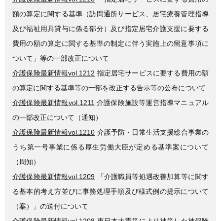
額の算定に関する基準（訪問通所サービス、居宅療養管理指導
及び福祉用具貸与に係る部分）及び指定居宅介護支援に要する
費用の額の算定に関する基準の制定に伴う実施上の留意事項に
ついて」等の一部改正について
介護保険最新情報vol.1212
指定居宅サービスに要する費用の額
の算定に関する基準等の一部を改正する告示等の公布について
介護保険最新情報vol.1211
介護保険施設等運営指導マニュアル
の一部改正について（通知）
介護保険最新情報vol.1210
介護予防・日常生活支援総合事業の
うち第一号事業に係る厚生労働大臣が定める基準案について
（周知）
介護保険最新情報vol.1209
「介護職員等処遇改善加算等に関す
る基本的考え方並びに事務処理手順及び様式例の提示について
（案）」の送付について
介護保険最新情報vol.1208
東日本大震災により被災した被保険