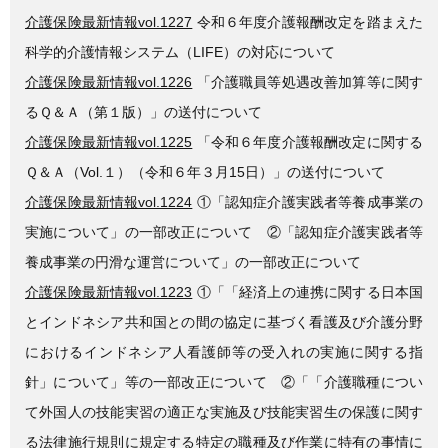
介護保険最新情報vol.1227
令和６年度介護報酬改定を踏まえた
科学的介護情報システム（LIFE）の対応について
介護保険最新情報vol.1226
「介護職員等処遇改善加算等に関す
るＱ＆Ａ（第１版）」の送付について
介護保険最新情報vol.1225
「令和６年度介護報酬改定に関する
Ｑ＆Ａ（Vol.１）（令和６年３月15日）」の送付について
介護保険最新情報vol.1224
①「認知症介護実践者等養成事業の
実施について」の一部改正について ②「認知症介護実践者等
養成事業の円滑な運営について」の一部改正について
介護保険最新情報vol.1223
①「「経済上の連携に関する日本国
とインドネシア共和国との間の協定に基づく看護及び介護分野
におけるインドネシア人看護師等の受入れの実施に関する指
針」について」等の一部改正について ②「「介護職種につい
て外国人の技能実習の適正な実施及び技能実習生の保護に関す
る法律施行規則に規定する特定の職種及び作業に特有の事情に