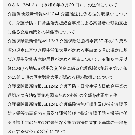
Ｑ＆Ａ（Vol.３）（令和６年３月29 日）」の送付について
介護保険最新情報vol.1244
介護輸送に係る法的取扱いについ
て、介護予防・日常生活支援総合事業による高齢者の移動支援
に係る交通施策との関係等について
介護保険最新情報vol.1243
介護保険法施行令第37 条の13 第５
項の規定に基づき厚生労働大臣が定める事由第５号の規定に基
づき厚生労働省老健局長が定める事由について、令和６年度以
降における地域支援事業交付金に係る介護保険法施行令第37 条
の13第５項の厚生労働大臣が認める額の取扱いについて
介護保険最新情報vol.1242
介護予防・日常生活支援総合事業の
適切かつ有効な実施を図るための指針の全部を改正する件
介護保険最新情報vol.1241
介護保険法施行規則及び指定介護予
防支援等の事業の人員及び運営並びに指定介護予防支援等に係
る介護予防のための効果的な支援の方法に関する基準の一部を
改正する省令」の公布について