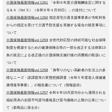
介護保険最新情報vol.1261
「令和６年度介護報酬改定に関する
Ｑ＆Ａ（Vol.５）（令和６年４月30日）」の送付について
介護保険最新情報vol.1260
指定居宅介護支援事業者が市町村長
からの指定を受けて介護予防支援を実施する場合の留意事項に
ついて
介護保険最新情報vol.1259
全世代対応型の持続可能な社会保障
制度を構築するための健康保険法等の一部を改正する法律第13
条の規定による改正後の介護保険法施行後の消費税の取扱いに
ついて
介護保険最新情報vol.1258
「身寄りのない高齢者の生活上の多
様なニーズ・諸課題等の実態把握調査（令和５年度老人保健健
康増進等事業）」の報告書について（情報提供）
介護保険最新情報vol.1257
令和６年10月貸与分から適用される
福祉用具の全国平均貸与価格及び貸与価格の上限の公表につい
て（新商品に係る分）