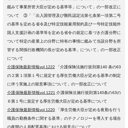
鑑みて事業所管大臣が定める基準等」について」の一部改正に
ついて ③「「出入国管理及び難民認定法第七条第一項第二号
の基準を定める省令及び特定技能雇用契約及び一号特定技能外
国人支援計画の基準等を定める省令の規定に基づき介護分野に
ついて特定の産業上の分野に特有の事情に鑑みて当該分野を所
管する関係行政機関の長が定める基準」について」の一部改正
について
介護保険最新情報vol.1222
「介護保険法施行規則第140 条の63
の２第１項第１号に規定する厚生労働大臣が定める基準の制定
に伴う実施上の留意事項について」の一部改正について
介護保険最新情報vol.1221
介護保険法施行規則第140条の63の
６第１号に規定する厚生労働大臣が定める基準について
介護保険最新情報vol.1220
「厚生労働大臣が定める夜勤を行う
職員の勤務条件に関する基準」のテクノロジーを導入する場合
の夜間の人員配置基準における留意点について