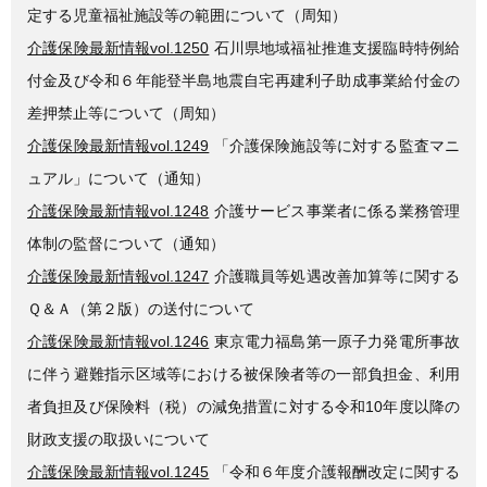
定する児童福祉施設等の範囲について（周知）
介護保険最新情報vol.1250
石川県地域福祉推進支援臨時特例給
付金及び令和６年能登半島地震自宅再建利子助成事業給付金の
差押禁止等について（周知）
介護保険最新情報vol.1249
「介護保険施設等に対する監査マニ
ュアル」について（通知）
介護保険最新情報vol.1248
介護サービス事業者に係る業務管理
体制の監督について（通知）
介護保険最新情報vol.1247
介護職員等処遇改善加算等に関する
Ｑ＆Ａ（第２版）の送付について
介護保険最新情報vol.1246
東京電力福島第一原子力発電所事故
に伴う避難指示区域等における被保険者等の一部負担金、利用
者負担及び保険料（税）の減免措置に対する令和10年度以降の
財政支援の取扱いについて
介護保険最新情報vol.1245
「令和６年度介護報酬改定に関する