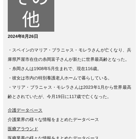
e
er
b
o
o
2024年8月26日
k
・スペインのマリア・ブラニャス・モレラさんが亡くなり、兵
庫県芦屋市在住の糸岡富子さんが新たに世界最高齢となった。
・糸岡さんは1908年5月生まれで、現在116歳。
・彼女は市内の特別養護老人ホームで暮らしている。
・マリア・ブラニャス・モレラさんは2023年1月から世界最高
齢とされていたが、今月19日に117歳で亡くなった。
介護データベース
介護業界の様々な情報をまとめたデータベース
医療アラウンド
医療業界の様々な情報をまとめたデータベース