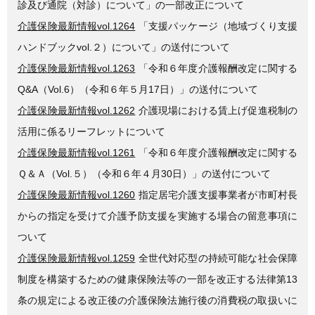
診及び通院（対診）について」の一部改正について
介護保険最新情報vol.1264
「支援パッケージ（地域づくり支援
ハンドブックvol.２）について」の送付について
介護保険最新情報vol.1263
「令和６年度介護報酬改定に関する
Q&A（Vol.6）（令和６年５月17日）」の送付について
介護保険最新情報vol.1262
介護現場における賃上げ促進税制の
活用に係るリーフレットについて
介護保険最新情報vol.1261
「令和６年度介護報酬改定に関する
Ｑ＆Ａ（Vol.５）（令和６年４月30日）」の送付について
介護保険最新情報vol.1260
指定居宅介護支援事業者が市町村長
からの指定を受けて介護予防支援を実施する場合の留意事項に
ついて
介護保険最新情報vol.1259
全世代対応型の持続可能な社会保障
制度を構築するための健康保険法等の一部を改正する法律第13
条の規定による改正後の介護保険法施行後の消費税の取扱いに