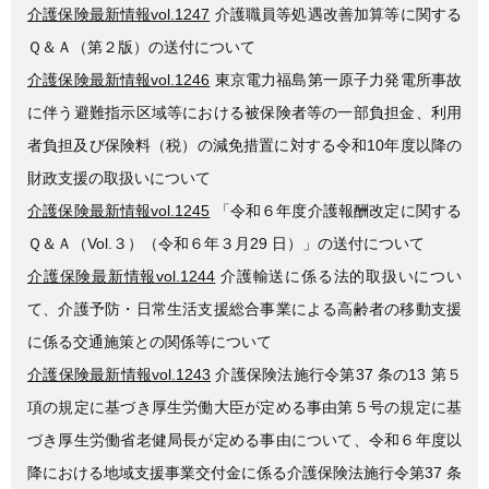
介護保険最新情報vol.1247
介護職員等処遇改善加算等に関する
Ｑ＆Ａ（第２版）の送付について
介護保険最新情報vol.1246
東京電力福島第一原子力発電所事故
に伴う避難指示区域等における被保険者等の一部負担金、利用
者負担及び保険料（税）の減免措置に対する令和10年度以降の
財政支援の取扱いについて
介護保険最新情報vol.1245
「令和６年度介護報酬改定に関する
Ｑ＆Ａ（Vol.３）（令和６年３月29 日）」の送付について
介護保険最新情報vol.1244
介護輸送に係る法的取扱いについ
て、介護予防・日常生活支援総合事業による高齢者の移動支援
に係る交通施策との関係等について
介護保険最新情報vol.1243
介護保険法施行令第37 条の13 第５
項の規定に基づき厚生労働大臣が定める事由第５号の規定に基
づき厚生労働省老健局長が定める事由について、令和６年度以
降における地域支援事業交付金に係る介護保険法施行令第37 条