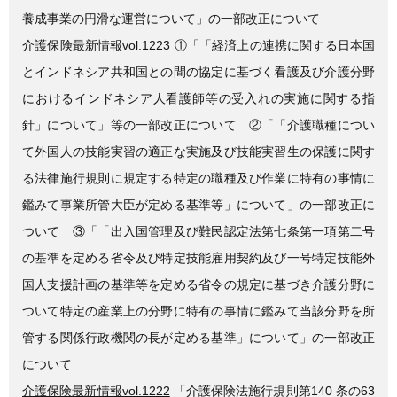
養成事業の円滑な運営について」の一部改正について
介護保険最新情報vol.1223
①「「経済上の連携に関する日本国
とインドネシア共和国との間の協定に基づく看護及び介護分野
におけるインドネシア人看護師等の受入れの実施に関する指
針」について」等の一部改正について ②「「介護職種につい
て外国人の技能実習の適正な実施及び技能実習生の保護に関す
る法律施行規則に規定する特定の職種及び作業に特有の事情に
鑑みて事業所管大臣が定める基準等」について」の一部改正に
ついて ③「「出入国管理及び難民認定法第七条第一項第二号
の基準を定める省令及び特定技能雇用契約及び一号特定技能外
国人支援計画の基準等を定める省令の規定に基づき介護分野に
ついて特定の産業上の分野に特有の事情に鑑みて当該分野を所
管する関係行政機関の長が定める基準」について」の一部改正
について
介護保険最新情報vol.1222
「介護保険法施行規則第140 条の63