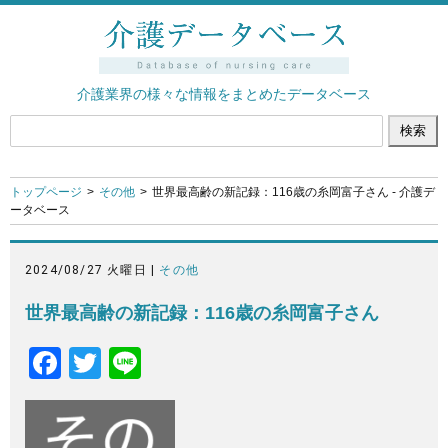
介護業界の様々な情報をまとめたデータベース
トップページ
その他
世界最高齢の新記録：116歳の糸岡富子さん - 介護デ
ータベース
2024/08/27 火曜日 |
その他
世界最高齢の新記録：116歳の糸岡富子さん
F
T
Li
a
wi
n
c
tt
e