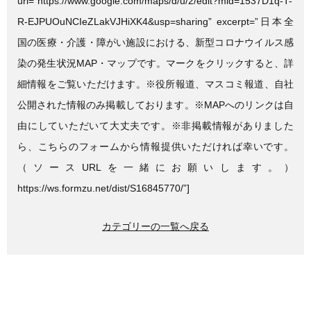
url=”https://www.google.com/maps/d/u/2/edit?mid=1537D1q-T-
R-EJPUOuNCIeZLakVJHiXK4&usp=sharing” excerpt=”日本全
国の医療・介護・障がい施設における、新型コロナウイルス感
染の発生状況MAP・マップです。マークをクリックすると、詳
細情報をご覧いただけます。※役所報道、マスコミ報道、自社
公開された情報のみ掲載しております。※MAPへのリンクは自
由にしていただいて大丈夫です。※非掲載情報がありました
ら、こちらのフォームから情報提供いただければ幸いです。
（ソースURLを一緒にお願いします。）
https://ws.formzu.net/dist/S16845770/”]
カテゴリーの一覧へ戻る