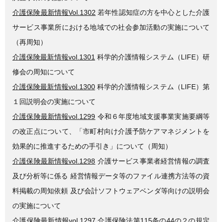
介護保険最新情報Vol.1302
若年性認知症の方を中心とした介護
サービス事業所における地域での社会参加活動の実施について
（再周知）
介護保険最新情報vol.1301
科学的介護情報システム（LIFE）研
修会の周知について
介護保険最新情報vol.1300
科学的介護情報システム（LIFE）第
１回説明会の実施について
介護保険最新情報vol.1299
令和６年度地域支援事業実施要綱等
の改正点について、「市町村向け介護予防ケアマネジメントを
効果的に推進するための手引き」について（周知）
介護保険最新情報vol.1298
介護サービス事業者経営情報の調査
及び分析等に係る 経営情報データ等のファイル連携方法等の資
料掲載の周知依頼 及び会計ソフトウェアベンダ等向けの説明会
の実施について
介護保険最新情報vol.1297
介護保険法第115条の44の２の規定