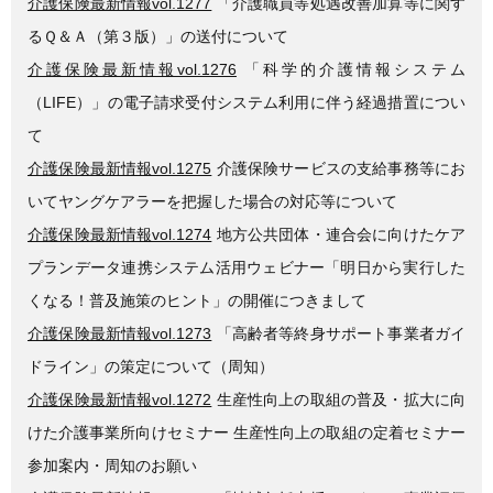
介護保険最新情報vol.1277
「介護職員等処遇改善加算等に関す
るＱ＆Ａ（第３版）」の送付について
介護保険最新情報vol.1276
「科学的介護情報システム
（LIFE）」の電子請求受付システム利用に伴う経過措置につい
て
介護保険最新情報vol.1275
介護保険サービスの支給事務等にお
いてヤングケアラーを把握した場合の対応等について
介護保険最新情報vol.1274
地方公共団体・連合会に向けたケア
プランデータ連携システム活用ウェビナー「明日から実行した
くなる！普及施策のヒント」の開催につきまして
介護保険最新情報vol.1273
「高齢者等終身サポート事業者ガイ
ドライン」の策定について（周知）
介護保険最新情報vol.1272
生産性向上の取組の普及・拡大に向
けた介護事業所向けセミナー 生産性向上の取組の定着セミナー
参加案内・周知のお願い