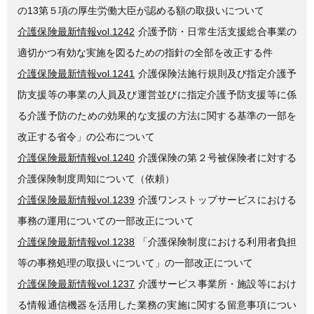
の13第５項の厚生労働大臣が認める額の取扱いについて
介護保険最新情報vol.1242
介護予防・日常生活支援総合事業の
適切かつ有効な実施を図るための指針の全部を改正する件
介護保険最新情報vol.1241
介護保険法施行規則及び指定介護予
防支援等の事業の人員及び運営並びに指定介護予防支援等に係
る介護予防のための効果的な支援の方法に関する基準の一部を
改正する省令」の公布について
介護保険最新情報vol.1240
介護保険の第２号被保険者に対する
介護保険制度周知について（依頼）
介護保険最新情報vol.1239
介護ワンストップサービスにおける
事務の運用についての一部改正について
介護保険最新情報vol.1238
「介護保険制度における利用者負担
等の事務処理の取扱いについて」の一部改正について
介護保険最新情報vol.1237
介護サービス事業所・施設等におけ
る情報通信機器を活用した業務の実施に関する留意事項につい