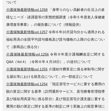
ついて
介護保険最新情報vol.1258
「身寄りのない高齢者の生活上の多
様なニーズ・諸課題等の実態把握調査（令和５年度老人保健健
康増進等事業）」の報告書について（情報提供）
介護保険最新情報vol.1257
令和６年10月貸与分から適用される
福祉用具の全国平均貸与価格及び貸与価格の上限の公表につい
て（新商品に係る分）
介護保険最新情報vol.1256
令和６年度介護報酬改定に関する
Q&A（Vol.4）（令和６年４月18日）」の送付について
介護保険最新情報vol.1255
介護給付費算定に係る体制等に関す
る届出等における留意点について」の一部改正について
介護保険最新情報vol.1254
「指定居宅サービスに要する費用の
額の算定に関する基準（訪問通所サービス、居宅療養管理指導
及び福祉用具貸与に係る部分）及び指定居宅介護支援に要する
費用の額の算定に関する基準の制定に伴う実施上の留意事項に