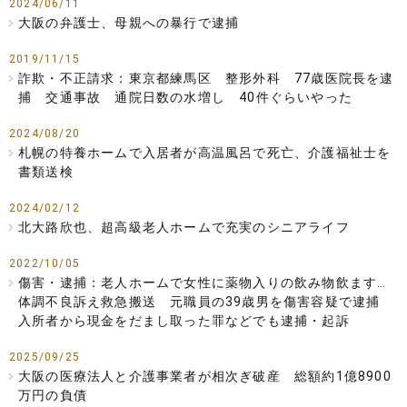
2024/06/11
大阪の弁護士、母親への暴行で逮捕
2019/11/15
詐欺・不正請求：東京都練馬区 整形外科 77歳医院長を逮
捕 交通事故 通院日数の水増し 40件ぐらいやった
2024/08/20
札幌の特養ホームで入居者が高温風呂で死亡、介護福祉士を
書類送検
2024/02/12
北大路欣也、超高級老人ホームで充実のシニアライフ
2022/10/05
傷害・逮捕：老人ホームで女性に薬物入りの飲み物飲ます…
体調不良訴え救急搬送 元職員の39歳男を傷害容疑で逮捕
入所者から現金をだまし取った罪などでも逮捕・起訴
2025/09/25
大阪の医療法人と介護事業者が相次ぎ破産 総額約1億8900
万円の負債