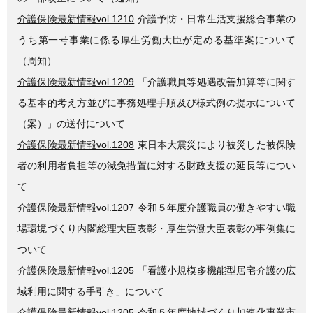
介護保険最新情報vol.1210
介護予防・日常生活支援総合事業の
うち第一号事業に係る厚生労働大臣が定める基準案について
（周知）
介護保険最新情報vol.1209
「介護職員等処遇改善加算等に関す
る基本的考え方並びに事務処理手順及び様式例の提示について
（案）」の送付について
介護保険最新情報vol.1208
東日本大震災により被災した被保険
者の利用者負担等の減免措置に対する財政支援の延長等につい
て
介護保険最新情報vol.1207
令和５年度介護職員の働きやすい職
場環境づくり内閣総理大臣表彰・厚生労働大臣表彰の事例集に
ついて
介護保険最新情報vol.1205
「看護小規模多機能型居宅介護の広
域利用に関する手引き」について
介護保険最新情報vol.1205
令和５年度地域づくり加速化事業市