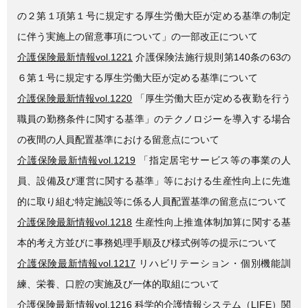
の２第１項第１号に規定する厚生労働大臣が定める基準の制定
に伴う実施上の留意事項について」の一部改正について
介護保険最新情報vol.1221
介護保険法施行規則第140条の63の
６第１号に規定する厚生労働大臣が定める基準について
介護保険最新情報vol.1220
「厚生労働大臣が定める夜勤を行う
職員の勤務条件に関する基準」のテクノロジーを導入する場合
の夜間の人員配置基準における留意点について
介護保険最新情報vol.1219
「指定居宅サービス等の事業の人
員、設備及び運営に関する基準」等における生産性向上に先進
的に取り組む特定施設等に係る人員配置基準の留意点について
介護保険最新情報vol.1218
生産性向上推進体制加算に関する基
本的考え方並びに事務処理手順及び様式例等の提示について
介護保険最新情報vol.1217
リハビリテーション・個別機能訓
練、栄養、口腔の実施及び一体的取組について
介護保険最新情報vol.1216
科学的介護情報システム（LIFE）関