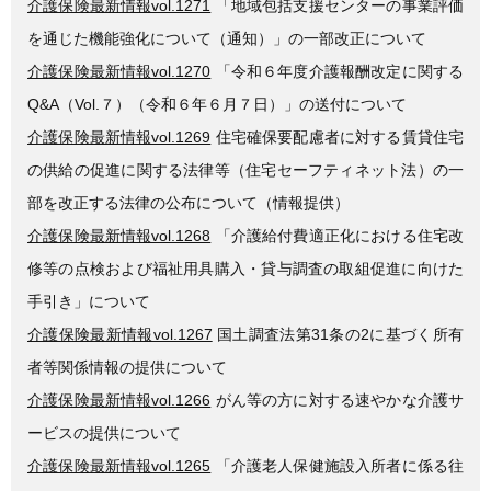
介護保険最新情報vol.1271
「地域包括支援センターの事業評価
を通じた機能強化について（通知）」の一部改正について
介護保険最新情報vol.1270
「令和６年度介護報酬改定に関する
Q&A（Vol.７）（令和６年６月７日）」の送付について
介護保険最新情報vol.1269
住宅確保要配慮者に対する賃貸住宅
の供給の促進に関する法律等（住宅セーフティネット法）の一
部を改正する法律の公布について（情報提供）
介護保険最新情報vol.1268
「介護給付費適正化における住宅改
修等の点検および福祉用具購入・貸与調査の取組促進に向けた
手引き」について
介護保険最新情報vol.1267
国土調査法第31条の2に基づく所有
者等関係情報の提供について
介護保険最新情報vol.1266
がん等の方に対する速やかな介護サ
ービスの提供について
介護保険最新情報vol.1265
「介護老人保健施設入所者に係る往