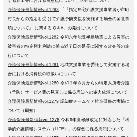
する届出等における留意点について」の正誤について
介護保険最新情報vol.1283
「『指定居宅介護支援事業者が市町
村長からの指定を受 けて介護予防支援を実施する場合の留意事
項について』 に関する Q＆A」の発出について
介護保険最新情報vol.1282
令和六年能登半島地震による災害の
被害者の特定権利利益に係る満了日の延長に関する政令等の施
行について
介護保険最新情報vol.1281
地域支援事業を委託して実施する場
合における消費税の取扱いについて
介護保険最新情報vol.1280
令和６年８月からの特定入所者介護
（予防）サービス費の見直しに係る周知への協力依頼について
介護保険最新情報vol.1279
認知症チームケア推進研修の実施に
ついて（周知）
介護保険最新情報vol.1278
令和6年度報酬改定に対応した「科
学的介護情報システム（LIFE）」の稼働に係る周知について