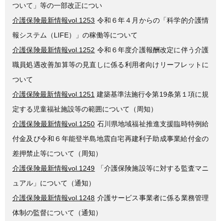
ついて」等の一部改正につい
介護保険最新情報vol.1253
令和６年４月からの「科学的介護情
報システム（LIFE）」の稼働等について
介護保険最新情報vol.1252
令和６年度介護報酬改定に伴う介護
職員処遇改善加算等の見直しに係る利用者向けリーフレットに
ついて
介護保険最新情報vol.1251
建築基準法施行令第19条第１項に規
定する児童福祉施設等の範囲について（周知）
介護保険最新情報vol.1250
石川県地域福祉推進支援臨時特例給
付金及び令和６年能登半島地震自宅再建利子助成事業給付金の
差押禁止等について（周知）
介護保険最新情報vol.1249
「介護保険施設等に対する監査マニ
ュアル」について（通知）
介護保険最新情報vol.1248
介護サービス事業者に係る業務管理
体制の監督について（通知）